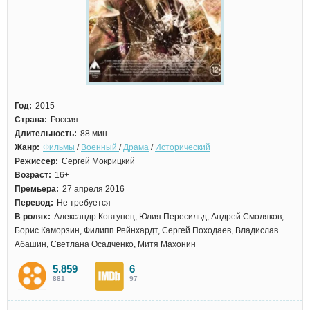
Год:
2015
Страна:
Россия
Длительность:
88 мин.
Жанр:
Фильмы
/
Военный
/
Драма
/
Исторический
Режиссер:
Сергей Мокрицкий
Возраст:
16+
Премьера:
27 апреля 2016
Перевод:
Не требуется
В ролях:
Александр Ковтунец, Юлия Пересильд, Андрей Смоляков,
Борис Каморзин, Филипп Рейнхардт, Сергей Походаев, Владислав
Абашин, Светлана Осадченко, Митя Махонин
5.859
6
881
97