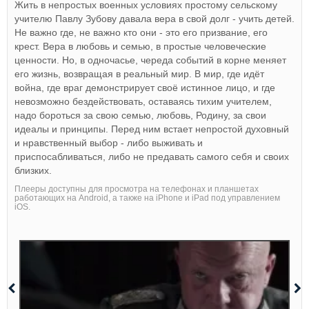
Жить в непростых военных условиях простому сельскому
учителю Павлу Зубову давала вера в свой долг - учить детей.
Не важно где, не важно кто они - это его призвание, его
крест. Вера в любовь и семью, в простые человеческие
ценности. Но, в одночасье, череда событий в корне меняет
его жизнь, возвращая в реальный мир. В мир, где идёт
война, где враг демонстрирует своё истинное лицо, и где
невозможно бездействовать, оставаясь тихим учителем,
надо бороться за свою семью, любовь, Родину, за свои
идеалы и принципы. Перед ним встает непростой духовный
и нравственный выбор - либо выживать и
приспосабливаться, либо не предавать самого себя и своих
близких.
Плееры доступны для просмотра на телефонах и планшетах
работающих на Android, а также на iPhone и iPad под управлением
iOS.