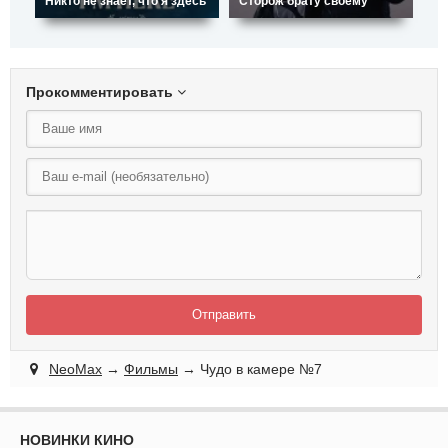
Никто не знает, что я здесь
Сторож брату своему
Я 
Прокомментировать
Отправить
NeoMax
→
Фильмы
→ Чудо в камере №7
НОВИНКИ КИНО