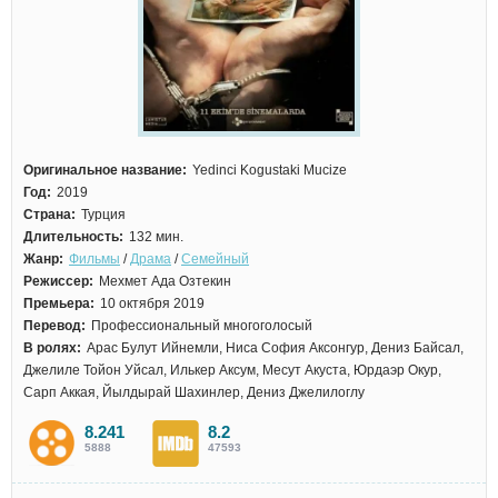
Оригинальное название:
Yedinci Kogustaki Mucize
Год:
2019
Страна:
Турция
Длительность:
132 мин.
Жанр:
Фильмы
/
Драма
/
Семейный
Режиссер:
Мехмет Ада Озтекин
Премьера:
10 октября 2019
Перевод:
Профессиональный многоголосый
В ролях:
Арас Булут Ийнемли, Ниса София Аксонгур, Дениз Байсал,
Джелиле Тойон Уйсал, Илькер Аксум, Месут Акуста, Юрдаэр Окур,
Сарп Аккая, Йылдырай Шахинлер, Дениз Джелилоглу
8.241
8.2
5888
47593