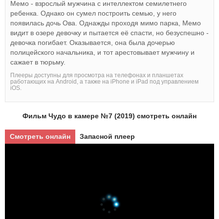
Мемо - взрослый мужчина с интеллектом семилетнего
ребенка. Однако он сумел построить семью, у него
появилась дочь Ова. Однажды проходя мимо парка, Мемо
видит в озере девочку и пытается её спасти, но безуспешно -
девочка погибает. Оказывается, она была дочерью
полицейского начальника, и тот арестовывает мужчину и
сажает в тюрьму.
Плееры доступны для просмотра на телефонах и планшетах
работающих на Android, а также на iPhone и iPad под управлением
iOS.
Фильм Чудо в камере №7 (2019) смотреть онлайн
Смотреть онлайн
Запасной плеер