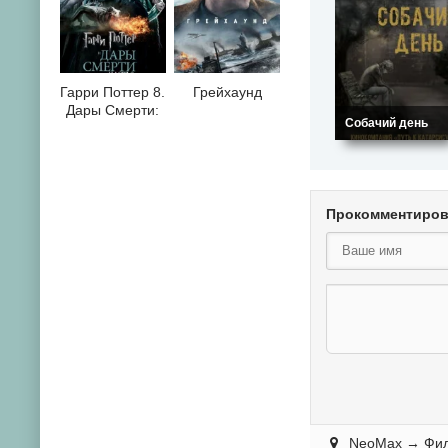
Гарри Поттер 8.
Грейхаунд
Дары Смерти:
Собачий день
Часть II
Прокомментиро
NeoMax
→
Фи