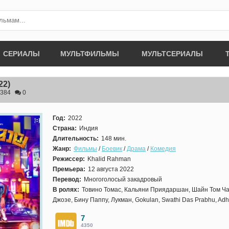
СЕРИАЛЫ
МУЛЬТФИЛЬМЫ
МУЛЬТСЕРИАЛЫ
22)
384
0
Год:
2022
Страна:
Индия
Длительность:
148 мин.
Жанр:
Фильмы
/
Боевик
/
Драма
/
Комедия
Режиссер:
Khalid Rahman
Премьера:
12 августа 2022
Перевод:
Многоголосый закадровый
В ролях:
Товино Томас, Кальяни Приядаршан, Шайн Том Ча
Джозе, Бину Паппу, Лукман, Gokulan, Swathi Das Prabhu, Adhr
7
4350