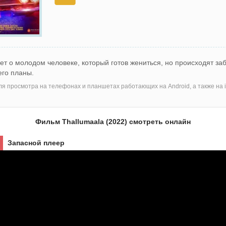
ет о молодом человеке, который готов жениться, но происходят за
его планы.
я просмотра на телефонах и планшетах работающих на Android, а также на i
Фильм Thallumaala (2022) смотреть онлайн
Запасной плеер