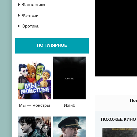
Фантастика
Фэнтези
Эротика
ПОПУЛЯРНОЕ
0
1
2
3
4
5
6
7
8
9
10
По
Мы — монстры
Изгиб
ПОХОЖЕЕ КИНО