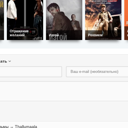
Отражения
желаний
Изгой
Реквием
вать
льмы
→ Thallumaala