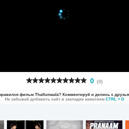
0
(
0
)
нравился фильм Thallumaala? Комментируй и делись с друзья
Не забывай добавить сайт в закладки нажатием
CTRL + D