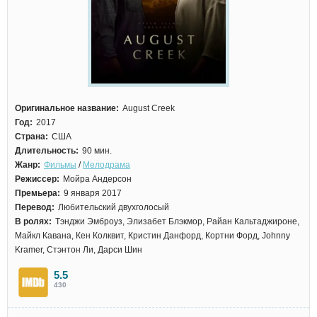
Оригинальное название:
August Creek
Год:
2017
Страна:
США
Длительность:
90 мин.
Жанр:
Фильмы
/
Мелодрама
Режиссер:
Мойра Андерсон
Премьера:
9 января 2017
Перевод:
Любительский двухголосый
В ролях:
Тэнджи Эмброуз, Элизабет Блэкмор, Райан Кальтаджироне,
Майкл Кавана, Кен Колквит, Кристин Данфорд, Кортни Форд, Johnny
Kramer, Стэнтон Ли, Дарси Шин
5.5
430