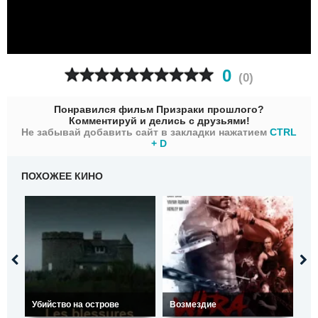
0
(
0
)
Понравился фильм Призраки прошлого?
Комментируй и делись с друзьями!
Не забывай добавить сайт в закладки нажатием
CTRL
+ D
ПОХОЖЕЕ КИНО
Убийство на острове
Возмездие
Я 