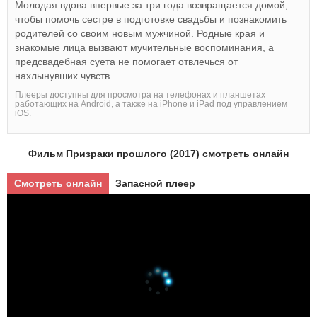
Молодая вдова впервые за три года возвращается домой,
чтобы помочь сестре в подготовке свадьбы и познакомить
родителей со своим новым мужчиной. Родные края и
знакомые лица вызвают мучительные воспоминания, а
предсвадебная суета не помогает отвлечься от
нахлынувших чувств.
Плееры доступны для просмотра на телефонах и планшетах
работающих на Android, а также на iPhone и iPad под управлением
iOS.
Фильм Призраки прошлого (2017) смотреть онлайн
Смотреть онлайн
Запасной плеер