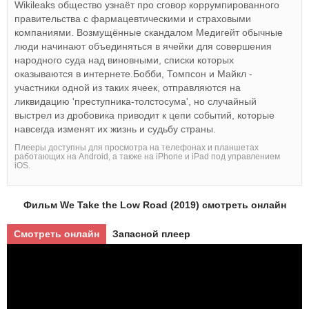
Wikileaks общество узнаёт про сговор коррумпированного
правительства с фармацевтическими и страховыми
компаниями. Возмущённые скандалом Медигейт обычные
люди начинают объединяться в ячейки для совершения
народного суда над виновными, списки которых
оказываются в интернете.Бобби, Томпсон и Майкл -
участники одной из таких ячеек, отправляются на
ликвидацию 'преступника-толстосума', но случайный
выстрел из дробовика приводит к цепи событий, которые
навсегда изменят их жизнь и судьбу страны.
Плееры доступны для просмотра на телефонах и планшетах
работающих на Android, а также на iPhone и iPad под управлением
iOS.
Фильм We Take the Low Road (2019) смотреть онлайн
Смотреть онлайн
Запасной плеер