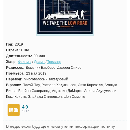
Год:
2019
Страна:
США
Длительность:
99 мин.
Жанр:
Фильмы
/
Драма
/
Триллер
Режиссер:
Доменик Барберо, Джерри Спирс
Премьера:
23 мая 2019
Перевод:
Многоголосый закадровый
В ролях:
Пасэй Пау, Расселл Ходжкинсон, Лиза Карсвелл, Аманда
Виола, Брайан Сазерленд, Анджела ДиМарко, Аниша Адусумилли,
Коко Кристо, Элайджа Стивенсон, Шон Ормонд
4.9
1317
В недалёком будущем из-за утечки информации по типу