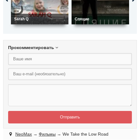
Sarah Q
Спящие
Пу
Прокомментировать
Отправить
NeoMax
→
Фильмы
→ We Take the Low Road