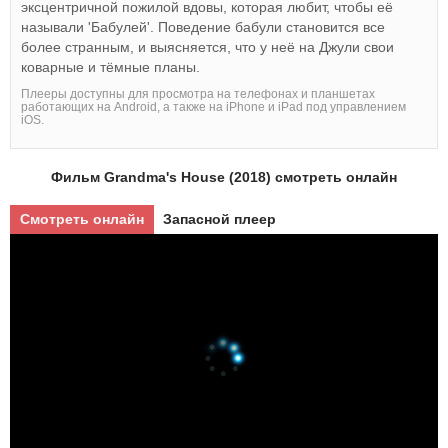
эксцентричной пожилой вдовы, которая любит, чтобы её
называли 'Бабулей'. Поведение бабули становится все
более странным, и выясняется, что у неё на Джули свои
коварные и тёмные планы.
Плееры доступны для просмотра на телефонах и планшетах
работающих на Android, а также на iPhone и iPad под управлением
iOS.
Фильм Grandma's House (2018) смотреть онлайн
Смотреть онлайн
Запасной плеер