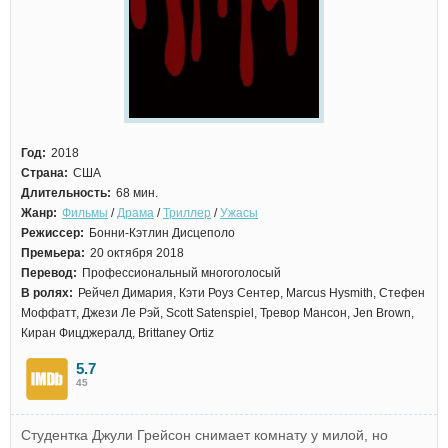
Год:
2018
Страна:
США
Длительность:
68 мин.
Жанр:
Фильмы
/
Драма
/
Триллер
/
Ужасы
Режиссер:
Бонни-Кэтлин Дисцеполо
Премьера:
20 октября 2018
Перевод:
Профессиональный многоголосый
В ролях:
Рейчел Димария, Кэти Роуз Сентер, Marcus Hysmith, Стефен
Моффатт, Джези Ле Рэй, Scott Satenspiel, Тревор Мансон, Jen Brown,
Киран Фицджералд, Brittaney Ortiz
5.7
45
Студентка Джули Грейсон снимает комнату у милой, но