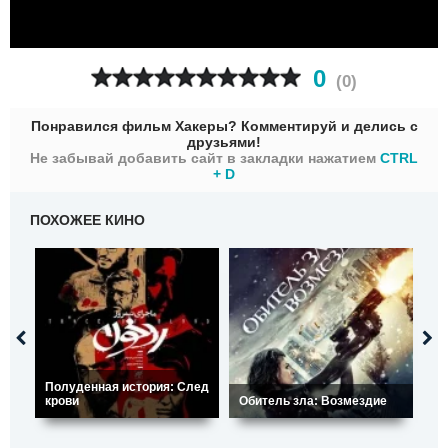
0
(
0
)
Понравился фильм Хакеры? Комментируй и делись с
друзьями!
Не забывай добавить сайт в закладки нажатием
CTRL
+ D
ПОХОЖЕЕ КИНО
Полуденная история: След
крови
Обитель зла: Возмездие
Уц