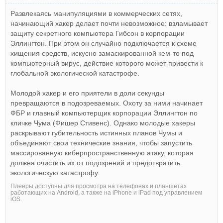
Развлекаясь манипуляциями в коммерческих сетях,
начинающий хакер делает почти невозможное: взламывает
защиту секретного компьютера Гибсон в корпорации
Эллингтон. При этом он случайно подключается к схеме
хищения средств, искусно замаскированной кем-то под
компьютерный вирус, действие которого может привести к
глобальной экологической катастрофе.
Молодой хакер и его приятели в доли секунды
превращаются в подозреваемых. Охоту за ними начинает
ФБР и главный компьютерщик корпорации Эллингтон по
кличке Чума (Фишер Стивенс). Однако молодые хакеры
раскрывают губительность истинных планов Чумы и
объединяют свои технические знания, чтобы запустить
массированную киберпространственную атаку, которая
должна очистить их от подозрений и предотвратить
экологическую катастрофу.
Плееры доступны для просмотра на телефонах и планшетах
работающих на Android, а также на iPhone и iPad под управлением
iOS.