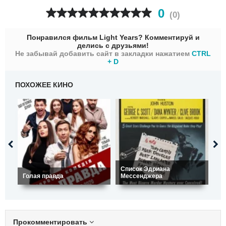
0
(
0
)
Понравился фильм Light Years? Комментируй и
делись с друзьями!
Не забывай добавить сайт в закладки нажатием
CTRL
+ D
ПОХОЖЕЕ КИНО
Список Эдриана
Голая правда
Мессенджера
Се
Прокомментировать