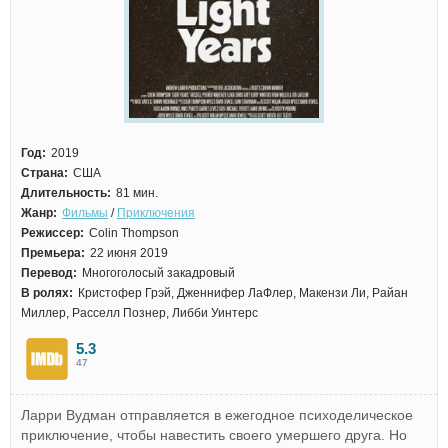
Год:
2019
Страна:
США
Длительность:
81 мин.
Жанр:
Фильмы
/
Приключения
Режиссер:
Colin Thompson
Премьера:
22 июня 2019
Перевод:
Многоголосый закадровый
В ролях:
Кристофер Грэй, Дженнифер ЛаФлер, Макензи Ли, Райан
Миллер, Расселл Познер, Либби Уинтерс
5.3
47
Ларри Вудман отправляется в ежегодное психоделическое
приключение, чтобы навестить своего умершего друга. Но