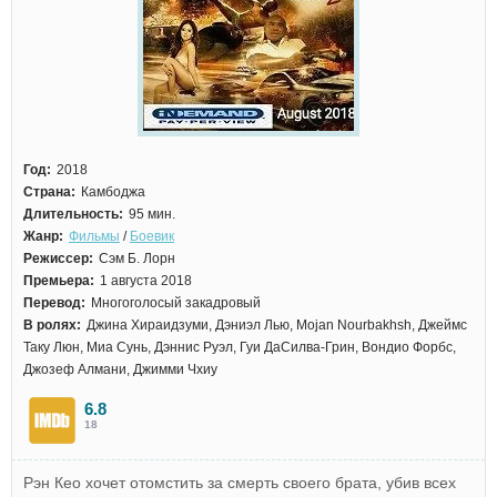
Год:
2018
Страна:
Камбоджа
Длительность:
95 мин.
Жанр:
Фильмы
/
Боевик
Режиссер:
Сэм Б. Лорн
Премьера:
1 августа 2018
Перевод:
Многоголосый закадровый
В ролях:
Джина Хираидзуми, Дэниэл Лью, Mojan Nourbakhsh, Джеймс
Таку Люн, Миа Сунь, Дэннис Руэл, Гуи ДаСилва-Грин, Вондио Форбс,
Джозеф Алмани, Джимми Чхиу
6.8
18
Рэн Кео хочет отомстить за смерть своего брата, убив всех