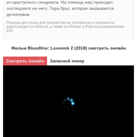
из преступного синдиката. На помощь ему приходит,
охотящаяся на него, Тара Круз, которая оказывается
детективом.
Плееры доступны для просмотра на телефонах и планшетах
работающих на Android, а также на iPhone и iPad под управлением
iOS.
Фильм Bloodline: Lovesick 2 (2018) смотреть онлайн
Смотреть онлайн
Запасной плеер