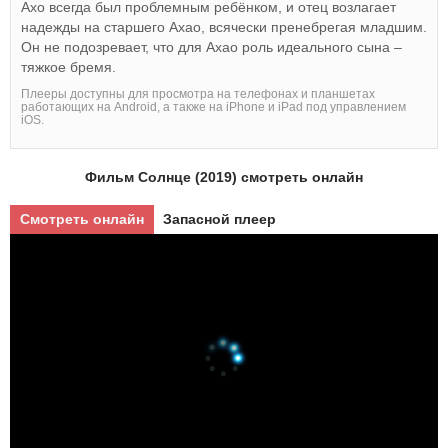
Ахо всегда был проблемным ребёнком, и отец возлагает
надежды на старшего Ахао, всячески пренебрегая младшим.
Он не подозревает, что для Ахао роль идеального сына –
тяжкое бремя.
Плееры доступны для просмотра на телефонах и планшетах
работающих на Android, а также на iPhone и iPad под управлением
iOS.
Фильм Солнце (2019) смотреть онлайн
Смотреть онлайн
Запасной плеер