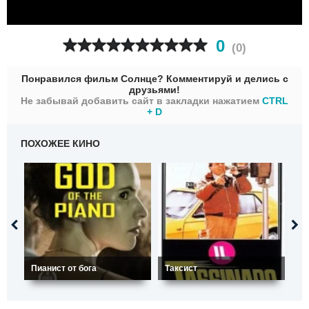
0
(
0
)
Понравился фильм Солнце? Комментируй и делись с
друзьями!
Не забывай добавить сайт в закладки нажатием
CTRL
+ D
ПОХОЖЕЕ КИНО
Ка
Пианист от бога
Таксист
ре