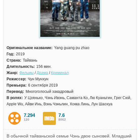
Оригинальное название:
Yang guang pu zhao
Год:
2019
Страна:
Тайвань
Длительность:
156 мин.
Жанр:
Фильмы
/
Драма
/
Криминал
Режиссер:
Чун Мунхун
Премьера:
6 сентября 2019
Перевод:
Многоголосый закадровый
В ролях:
У Цзяньхо, Чэнь Ивэнь, Саманта Ко, Лю Куаньтин, Грег Сюй,
Apple Wu, Айви Инь, Вэнь Чэньлин, Хокка Линь, Лун Шаохуа
7.294
7.6
120
8062
В обычной тайваньской семье Чэнь двое сыновей. Младший