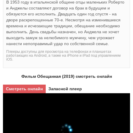
В 1953 году в итальянской общине отцы маленьких Роберто
и Анджелы составляют договор на брак в будущем и
обязуются его исполнить. Двадцать один год спустя - на
дворе раскрепощенные 70-е. Несмотря на изменившиеся
времена и исчезающие традиции, обещание необходимо
выполнить. День свадьбы назначен, но Анджела не хочет
выходить замуж за нелюбимого мужчину, чем угрожает
нанести непоправимый удар по собственной семье.
Плееры доступны для просмотра на телефонах и планшетах
работающих на Android, а также на iPhone и iPad под управлением
iOS.
Фильм Обещанная (2019) смотреть онлайн
Смотреть онлайн
Запасной плеер