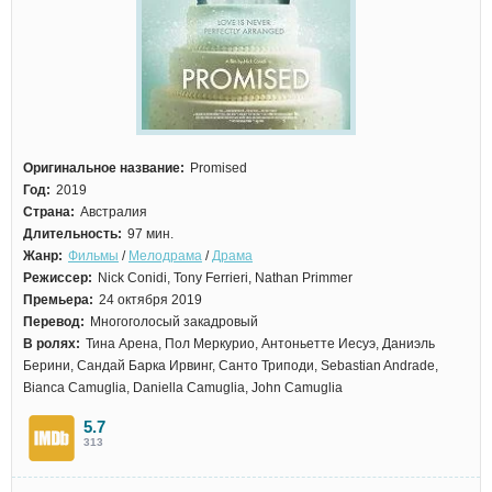
Оригинальное название:
Promised
Год:
2019
Страна:
Австралия
Длительность:
97 мин.
Жанр:
Фильмы
/
Мелодрама
/
Драма
Режиссер:
Nick Conidi, Tony Ferrieri, Nathan Primmer
Премьера:
24 октября 2019
Перевод:
Многоголосый закадровый
В ролях:
Тина Арена, Пол Меркурио, Антоньетте Иесуэ, Даниэль
Берини, Сандай Барка Ирвинг, Санто Триподи, Sebastian Andrade,
Bianca Camuglia, Daniella Camuglia, John Camuglia
5.7
313