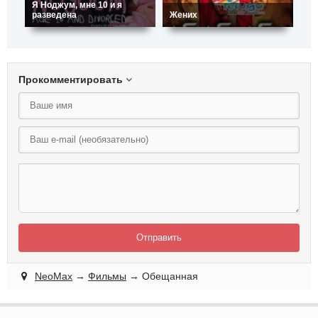
Я Ноджум, мне 10 и я
разведена
Жених
Ве
Прокомментировать
Отправить
NeoMax
→
Фильмы
→ Обещанная