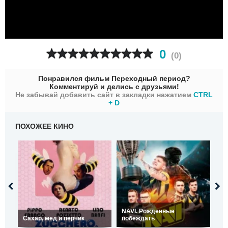
0
(
0
)
Понравился фильм Переходный период?
Комментируй и делись с друзьями!
Не забывай добавить сайт в закладки нажатием
CTRL
+ D
ПОХОЖЕЕ КИНО
NAVI. Рожденные
Сахар, мед и перчик
побеждать
Ус