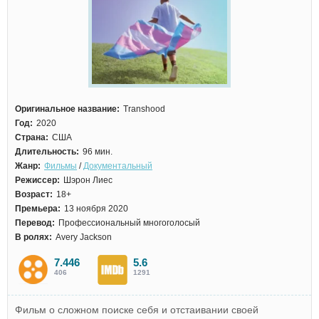
Оригинальное название:
Transhood
Год:
2020
Страна:
США
Длительность:
96 мин.
Жанр:
Фильмы
/
Документальный
Режиссер:
Шэрон Лиес
Возраст:
18+
Премьера:
13 ноября 2020
Перевод:
Профессиональный многоголосый
В ролях:
Avery Jackson
7.446
5.6
406
1291
Фильм о сложном поиске себя и отстаивании своей