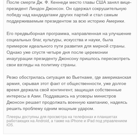
После смерти Дж. Ф. Кеннеди место главы США занял вице-
президент Линдон Джонсон. Он одержал сокрушительную
победу над кандидатами других партий и стал самым
поддерживаемым президентом за всю историю Америки.
Его предвыборная программа, направленная на улучшение
социальных благ, культуры, искусства и науки, была
примером идеального пути развития для мирной страны.
Однако уже спустя четыре дня после церемонии
инаугурации президенту Джонсону пришлось пересмотреть
свои взгляды на политику страны.
Резко обострилась ситуация во Вьетнаме, где американская
армия, скрывая этот факт от общественности, уже долгое
время держала свой контингент, защищая собственные
интересы в Азии. Поддавшись на уговоры министров
Джонсон решает продолжать военную кампанию, надеясь
решить проблему одним мощным ударом.
Плееры доступны для просмотра на телефонах и планшетах
работающих на Android, а также на iPhone и iPad под управлением
iOS.