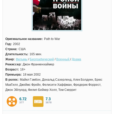
Оригинальное название:
Path to War
Год:
2002
Страна:
США
Длительность:
165 мин.
Жанр:
Фильмы
/
Биографический
/
Военный
/
Драма
Режиссер:
Джон Франкенхаймер
Возраст:
18+
Премьера:
18 мая 2002
В ролях:
Майкл Гэмбон, Дональд Сазерленд, Алек Болдуин, Брюс
МакГилл, Джеймс Фрейн, Фелисити Хаффман, Фредерик Форрест,
Джон Эйлуорд, Филип Бейкер Холл, Том Скеррит
6.72
7.3
377
3878