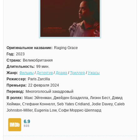
Оригинальное название:
Raging Grace
Год:
2023
Страна:
Великобритания
Длительность:
99 мин.
Жанр:
Фильмы
/
Детектив
/
Драма
/
Триллер
/
Ужасы
Режиссер:
Paris Zarcilla
Премьера:
22 февраля 2024
Перевод:
Многоголосый закадровый
В ролях:
Макс Эйгенман, Джейден Боадилла, Лиэнн Бест, Дэвид
Хейман, Стефани Коннелл, Seb Yates Cridland, Jodie Davey, Caleb
Johnston-Miller, Eugenia Low, Софи Моррис-Шеппард
6.9
935