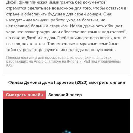
Джой, филиппинская иммигрантка без документов,
стремится сделать все возможное для того, чтобы остаться в
стране и обеспечить будущее для своей дочери. Она
находит «идеальную» работу: уход за богатым, но
неизлечимо больным стариком. Новая должность обещает
хорошее вознаграждение и обеспечение крыши над головой,
но вскоре Джой и ее дочь Грейс начинают осознавать, что не
все так, как кажется. Таинственные и мрачные семейные
тайны угрожают разрушить их надежды на новую жизнь.
Плееры доступны для просмотра на телефонах и планшетах
работающих на Android, а также на iPhone и iPad под управлением
iOS.
Фильм Демоны дома Гарретов (2023) смотреть онлайн
Смотреть онлайн
Запасной плеер