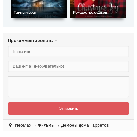
Тайный враг
Рождество с Джой
Ис
Прокомментировать
Отправить
NeoMax
→
Фильмы
→ Демоны дома Гарретов