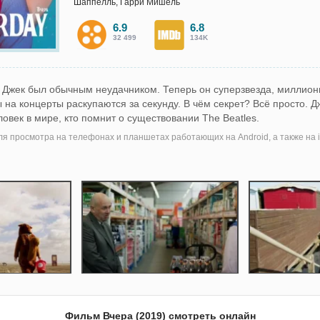
Шаппелль, Гарри Мишель
6.9
6.8
32 499
134K
 Джек был обычным неудачником. Теперь он суперзвезда, миллио
ы на концерты раскупаются за секунду. В чём секрет? Всё просто. 
овек в мире, кто помнит о существовании The Beatles.
я просмотра на телефонах и планшетах работающих на Android, а также на i
Фильм Вчера (2019) смотреть онлайн