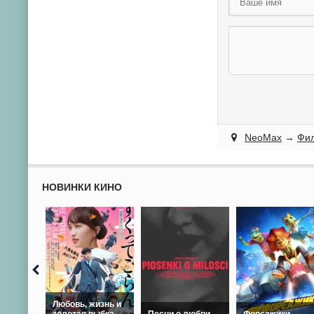
NeoMax
→
Фи
НОВИНКИ КИНО
Любовь, жизнь и