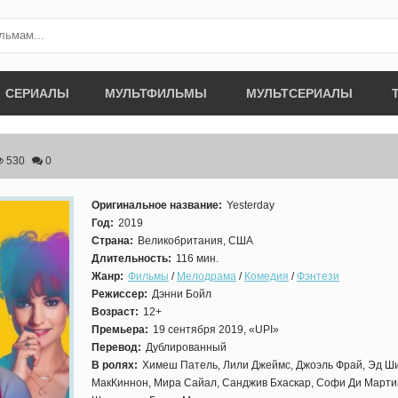
СЕРИАЛЫ
МУЛЬТФИЛЬМЫ
МУЛЬТСЕРИАЛЫ
530
0
Оригинальное название:
Yesterday
Год:
2019
Страна:
Великобритания, США
Длительность:
116 мин.
Жанр:
Фильмы
/
Мелодрама
/
Комедия
/
Фэнтези
Режиссер:
Дэнни Бойл
Возраст:
12+
Премьера:
19 сентября 2019, «UPI»
Перевод:
Дублированный
В ролях:
Химеш Патель, Лили Джеймс, Джоэль Фрай, Эд Ши
МакКиннон, Мира Сайал, Санджив Бхаскар, Софи Ди Марти