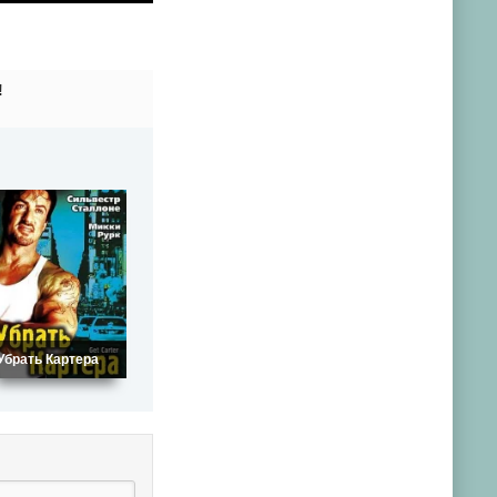
!
Убрать Картера