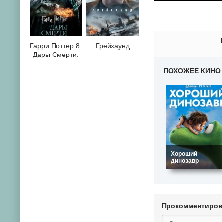
0
1
2
3
4
5
6
7
8
9
10
Гарри Поттер 8.
Грейхаунд
Дары Смерти:
Часть II
ПОХОЖЕЕ КИНО
Хороший
динозавр
Прокомментиро