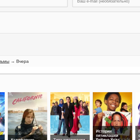
льмы
→ Вчера
Истории
пятиклашки