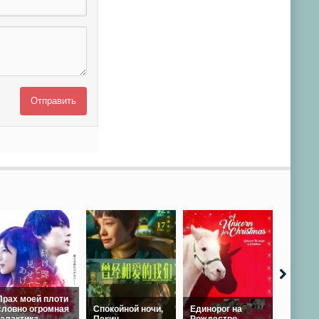
Отправить
Прах моей плоти
словно огромная
Спокойной ночи,
Единорог на