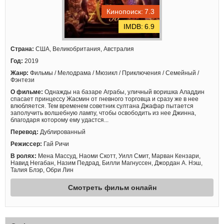
7.3
6.9
Страна:
США, Великобритания, Австралия
Год:
2019
Жанр:
Фильмы / Мелодрама / Мюзикл / Приключения / Семейный /
Фэнтези
О фильме:
Однажды на базаре Аграбы, уличный воришка Аладдин
спасает принцессу Жасмин от гневного торговца и сразу же в нее
влюбляется. Тем временем советник султана Джафар пытается
заполучить волшебную лампу, чтобы освободить из нее Джинна,
благодаря которому ему удастся...
Перевод:
Дублированный
Режиссер:
Гай Ричи
В ролях:
Мена Массуд, Наоми Скотт, Уилл Смит, Марван Кензари,
Навид Негабан, Назим Педрад, Билли Магнуссен, Джордан А. Нэш,
Талия Блэр, Обри Лин
Смотреть фильм онлайн