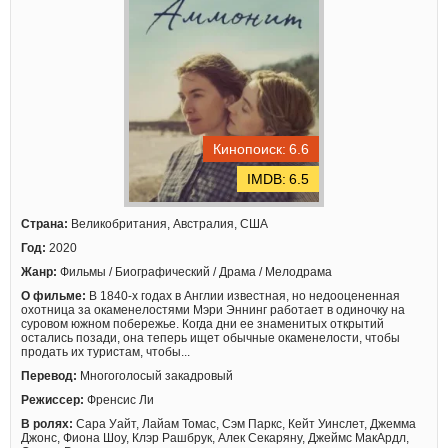
6.6
6.5
Страна:
Великобритания, Австралия, США
Год:
2020
Жанр:
Фильмы / Биографический / Драма / Мелодрама
О фильме:
В 1840-х годах в Англии известная, но недооцененная
охотница за окаменелостями Мэри Эннинг работает в одиночку на
суровом южном побережье. Когда дни ее знаменитых открытий
остались позади, она теперь ищет обычные окаменелости, чтобы
продать их туристам, чтобы...
Перевод:
Многоголосый закадровый
Режиссер:
Френсис Ли
В ролях:
Сара Уайт, Лайам Томас, Сэм Паркс, Кейт Уинслет, Джемма
Джонс, Фиона Шоу, Клэр Рашбрук, Алек Секаряну, Джеймс МакАрдл,