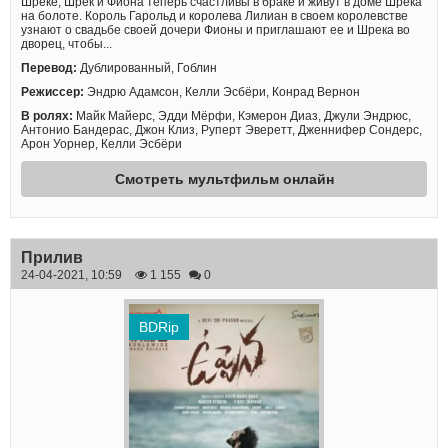
Шреке, Шрек и Фиона теперь счастливы в браке и живут в доме Шрека
на болоте. Король Гарольд и королева Лилиан в своем королевстве
узнают о свадьбе своей дочери Фионы и приглашают ее и Шрека во
дворец, чтобы...
Перевод:
Дублированный, Гоблин
Режиссер:
Эндрю Адамсон, Келли Эсбёри, Конрад Вернон
В ролях:
Майк Майерс, Эдди Мёрфи, Кэмерон Диаз, Джули Эндрюс,
Антонио Бандерас, Джон Клиз, Руперт Эверетт, Дженнифер Сондерс,
Арон Уорнер, Келли Эсбёри
Смотреть мультфильм онлайн
Прилив
24-04-2021, 10:59
1 155
0
BDRip