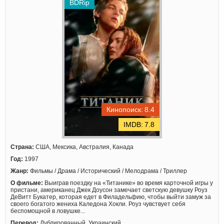
BDRip
8.4
7.8
Страна:
США, Мексика, Австралия, Канада
Год:
1997
Жанр:
Фильмы / Драма / Исторический / Мелодрама / Триллер
О фильме:
Выиграв поездку на «Титанике» во время карточной игры у
пристани, американец Джек Доусон замечает светскую девушку Роуз
ДеВитт Букатер, которая едет в Филадельфию, чтобы выйти замуж за
своего богатого жениха Каледона Хокли. Роуз чувствует себя
беспомощной в ловушке...
Перевод:
Дублированный, Украинский