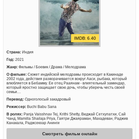
6.40
Страна:
Индия
Год:
2021
Жанр:
Фильмы / Боевик / Драма / Мелодрама
О фильме:
Сюжет индийской мелодрамы происходит в Какинаде
2002 года, действия разворачивается вокруг Ааси, рыбака, который
влюбляется в Бебамму. Ее отец Рааянам - влиятельный заминдар,
который яростно защищает свою дочь, чтобы уберечь честь своей
семьи....
Перевод:
Одноголосый закадровый
Режиссер:
Buchi Babu Sana
В ролях:
Panja Vaisshnav Tej, Krithi Shetty, Виджай Сетхупатхи, Сай
Чанд, Mamilla Shailaja Priya, Гаятри Джаяраман, Махадеван, Раджив
Канакала, Раджсекхар Анинги
Смотреть фильм онлайн