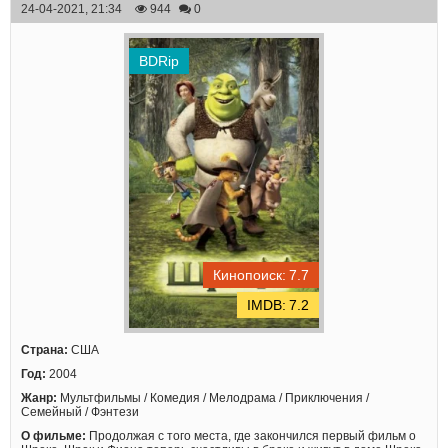
24-04-2021, 21:34
944
0
BDRip
7.7
7.2
Страна:
США
Год:
2004
Жанр:
Мультфильмы / Комедия / Мелодрама / Приключения /
Семейный / Фэнтези
О фильме:
Продолжая с того места, где закончился первый фильм о