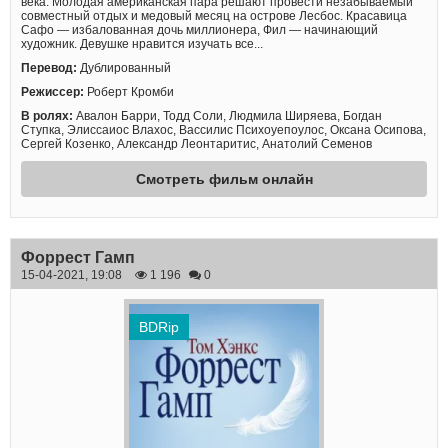
века. Молодая американская пара решают провести незабываемый
совместный отдых и медовый месяц на острове Лесбос. Красавица
Сафо — избалованная дочь миллионера, Фил — начинающий
художник. Девушке нравится изучать все...
Перевод:
Дублированный
Режиссер:
Роберт Кромби
В ролях:
Авалон Барри, Тодд Соли, Людмила Ширяева, Богдан
Ступка, Элиссаиос Влахос, Вассилис Психоуепоулос, Оксана Осипова,
Сергей Козенко, Александр Леонтаритис, Анатолий Семенов
Смотреть фильм онлайн
Форрест Гамп
15-04-2021, 19:08
1 196
0
BDRip