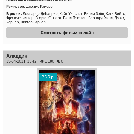
Режиссер:
Джеймс Кэмерон
В ролях:
Леонардо ДиКаприо, Кейт Уинслет, Билли Зейн, Кэти Бейтс,
Фрэнсис Фишер, Глория Стюарт, Билл Пэкстон, Бернард Хилл, Дэвид
Уорнер, Виктор Гарбер
Смотреть фильм онлайн
Аладдин
15-04-2021, 23:42
1 180
0
BDRip