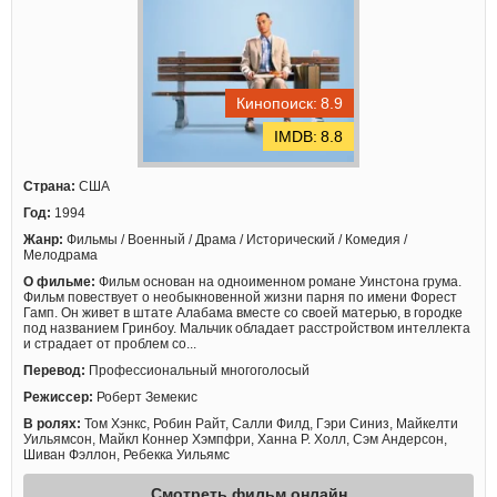
8.9
8.8
Страна:
США
Год:
1994
Жанр:
Фильмы / Военный / Драма / Исторический / Комедия /
Мелодрама
О фильме:
Фильм основан на одноименном романе Уинстона грума.
Фильм повествует о необыкновенной жизни парня по имени Форест
Гамп. Он живет в штате Алабама вместе со своей матерью, в городке
под названием Гринбоу. Мальчик обладает расстройством интеллекта
и страдает от проблем со...
Перевод:
Профессиональный многоголосый
Режиссер:
Роберт Земекис
В ролях:
Том Хэнкс, Робин Райт, Салли Филд, Гэри Синиз, Майкелти
Уильямсон, Майкл Коннер Хэмпфри, Ханна Р. Холл, Сэм Андерсон,
Шиван Фэллон, Ребекка Уильямс
Смотреть фильм онлайн