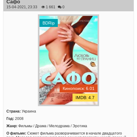
Сафо
15-04-2021, 23:33
1 661
0
BDRip
6.01
4.7
Страна:
Украина
Год:
2008
Жанр:
Фильмы / Драма / Мелодрама / Эротика
О фильме:
Сюжет фильма разворачивается в начале двадцатого