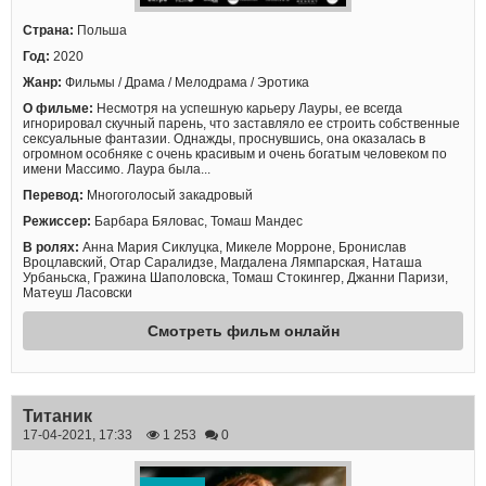
Страна:
Польша
Год:
2020
Жанр:
Фильмы / Драма / Мелодрама / Эротика
О фильме:
Несмотря на успешную карьеру Лауры, ее всегда
игнорировал скучный парень, что заставляло ее строить собственные
сексуальные фантазии. Однажды, проснувшись, она оказалась в
огромном особняке с очень красивым и очень богатым человеком по
имени Массимо. Лаура была...
Перевод:
Многоголосый закадровый
Режиссер:
Барбара Бяловас, Томаш Мандес
В ролях:
Анна Мария Сиклуцка, Микеле Морроне, Бронислав
Вроцлавский, Отар Саралидзе, Магдалена Лямпарская, Наташа
Урбаньска, Гражина Шаполовска, Томаш Стокингер, Джанни Паризи,
Матеуш Ласовски
Смотреть фильм онлайн
Титаник
17-04-2021, 17:33
1 253
0