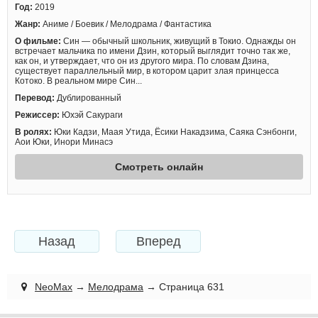
Год:
2019
Жанр:
Аниме / Боевик / Мелодрама / Фантастика
О фильме:
Син — обычный школьник, живущий в Токио. Однажды он
встречает мальчика по имени Дзин, который выглядит точно так же,
как он, и утверждает, что он из другого мира. По словам Дзина,
существует параллельный мир, в котором царит злая принцесса
Котоко. В реальном мире Син...
Перевод:
Дублированный
Режиссер:
Юхэй Сакураги
В ролях:
Юки Кадзи, Маая Утида, Ёсики Накадзима, Саяка Сэнбонги,
Аои Юки, Инори Минасэ
Смотреть онлайн
Назад
Вперед
NeoMax
→
Мелодрама
→ Страница 631