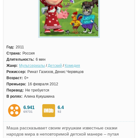
Год:
2011
Страна:
Россия
Длительность:
6 мин
Жанр:
Мультсериалы
/
Детский
/
Комедия
Режиссер:
Ринат Газизов, Денис Червяцов
Возраст:
0+
Премьера:
16 февраля 2012
Перевод:
Не требуется
В ролях:
Алина Кукушкина
6.941
6.4
69731
92
Маша рассказывает своим игрушкам известные сказки
народов мира в неповторимой детской манере – путая