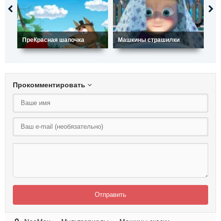
Ви
ПреКрасная шапочка
Машкины страшилки
И
Прокомментировать
Отправить