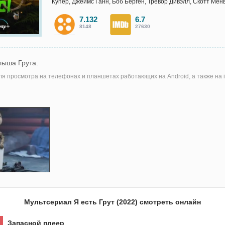
Купер, Джеймс Ганн, Боб Берген, Тревор Дивэлл, Скотт Мен
7.132
6.7
8148
27630
ыша Грута.
я просмотра на телефонах и планшетах работающих на Android, а также на i
Мультсериал Я есть Грут (2022) смотреть онлайн
Запасной плеер