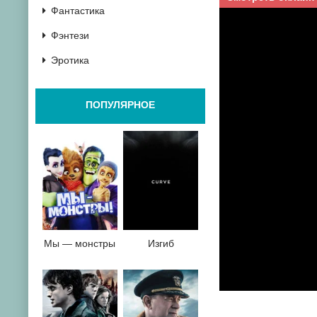
Фантастика
Фэнтези
Эротика
ПОПУЛЯРНОЕ
Мы — монстры
Изгиб
0
1
2
3
4
5
6
7
8
9
10