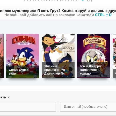
вился мультсериал Я есть Грут? Комментируй и делись с дру
Не забывай добавить сайт в закладки нажатием
CTRL + D
Жизнь и
Том и Джерри:
Соник Супер-
приключения
Волшебное
ежик
Джунипер Ли
кольцо
вать