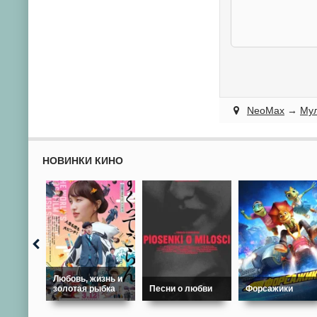
NeoMax
→
Мул
НОВИНКИ КИНО
Любовь, жизнь и
золотая рыбка
Песни о любви
Форсажики