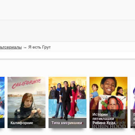
ьтсериалы
→ Я есть Грут
Истории
пятиклашки
Калифорние
Типа американки
Робина Худа