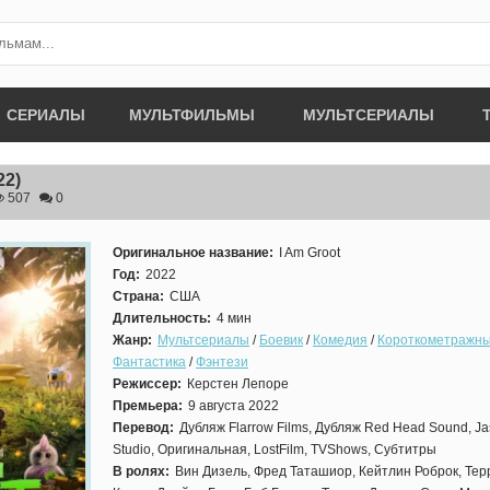
СЕРИАЛЫ
МУЛЬТФИЛЬМЫ
МУЛЬТСЕРИАЛЫ
22)
507
0
Оригинальное название:
I Am Groot
Год:
2022
Страна:
США
Длительность:
4 мин
Жанр:
Мультсериалы
/
Боевик
/
Комедия
/
Короткометражн
Фантастика
/
Фэнтези
Режиссер:
Керстен Лепоре
Премьера:
9 августа 2022
Перевод:
Дубляж Flarrow Films, Дубляж Red Head Sound, Ja
Studio, Оригинальная, LostFilm, TVShows, Субтитры
В ролях:
Вин Дизель, Фред Таташиор, Кейтлин Роброк, Тер