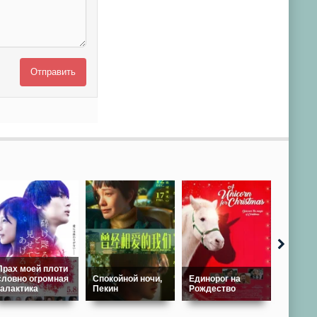
Отправить
Прах моей плоти
словно огромная
Спокойной ночи,
Единорог на
галактика
Пекин
Рождество
После 