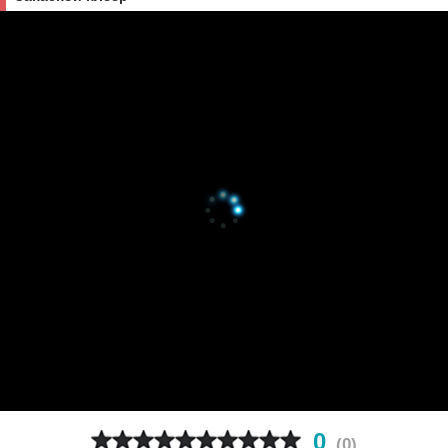
0
(
0
)