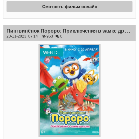
Смотреть фильм онлайн
П
ингвинёнок Пороро: Приключения в замке дракона
20-11-2023, 07:14
963
0
WEB-DL