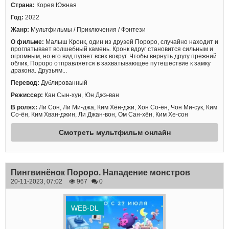
Страна:
Корея Южная
Год:
2022
Жанр:
Мультфильмы / Приключения / Фэнтези
О фильме:
Малыш Кронк, один из друзей Пороро, случайно находит и
проглатывает волшебный камень. Кронк вдруг становится сильным и
огромным, но его вид пугает всех вокруг. Чтобы вернуть другу прежний
облик, Пороро отправляется в захватывающее путешествие к замку
дракона. Друзьям...
Перевод:
Дублированный
Режиссер:
Кан Сын-хун, Юн Джэ-ван
В ролях:
Ли Сон, Ли Ми-джа, Ким Хён-джи, Хон Со-ён, Чон Ми-сук, Ким
Со-ён, Ким Хван-джин, Ли Джан-вон, Ом Сан-хён, Ким Хе-сон
Смотреть мультфильм онлайн
Пингвинёнок Пороро. Нападение монстров
20-11-2023, 07:02
967
0
WEB-DL