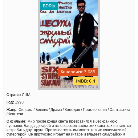
BDRip
7.085
6.4
Страна:
США
Год:
1998
Жанр:
Фильмы / Боевик / Драма / Комедия / Приключения / Фантастика
/ Фэнтези
О фильме:
Мир после конца света превратился в бескрайнюю
пустыню. Банды дикарей и головорезов в жестоких схватках пытаются
истребить друг друга. Противостоять им может только классический
супергерой. Он виртуозно играет на гитаре и владеет самурайским