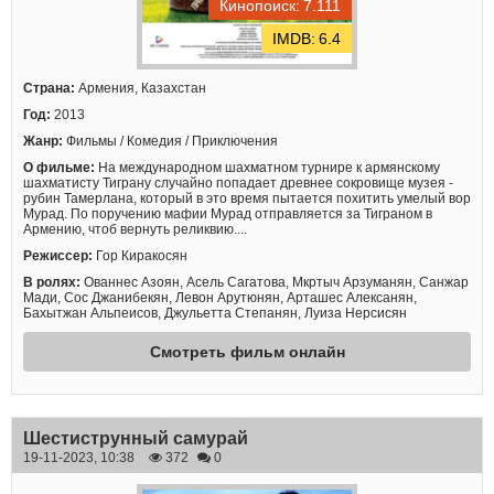
7.111
6.4
Страна:
Армения, Казахстан
Год:
2013
Жанр:
Фильмы / Комедия / Приключения
О фильме:
На международном шахматном турнире к армянскому
шахматисту Тиграну случайно попадает древнее сокровище музея -
рубин Тамерлана, который в это время пытается похитить умелый вор
Мурад. По поручению мафии Мурад отправляется за Тиграном в
Армению, чтоб вернуть реликвию....
Режиссер:
Гор Киракосян
В ролях:
Ованнес Азоян, Асель Сагатова, Мкртыч Арзуманян, Санжар
Мади, Сос Джанибекян, Левон Арутюнян, Арташес Алексанян,
Бахытжан Альпеисов, Джульетта Степанян, Луиза Нерсисян
Смотреть фильм онлайн
Шестиструнный самурай
19-11-2023, 10:38
372
0