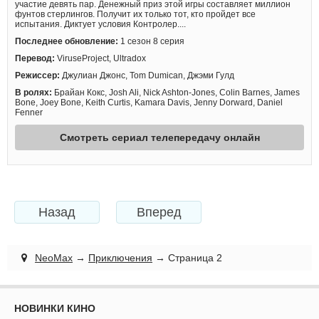
участие девять пар. Денежный приз этой игры составляет миллион
фунтов стерлингов. Получит их только тот, кто пройдет все
испытания. Диктует условия Контролер....
Последнее обновление:
1 сезон 8 серия
Перевод:
ViruseProject, Ultradox
Режиссер:
Джулиан Джонс, Tom Dumican, Джэми Гулд
В ролях:
Брайан Кокс, Josh Ali, Nick Ashton-Jones, Colin Barnes, James
Bone, Joey Bone, Keith Curtis, Kamara Davis, Jenny Dorward, Daniel
Fenner
Смотреть сериал телепередачу онлайн
Назад
Вперед
NeoMax
→
Приключения
→ Страница 2
НОВИНКИ КИНО