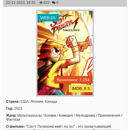
22-11-2023, 18:35
522
0
WEB-DL
7.254
8.3
Страна:
США, Япония, Канада
Год:
2023
Жанр:
Мультсериалы / Боевик / Комедия / Мелодрама / Приключения /
Фэнтези
О фильме:
"Скотт Пилигрим жмёт на газ" - это захватывающий