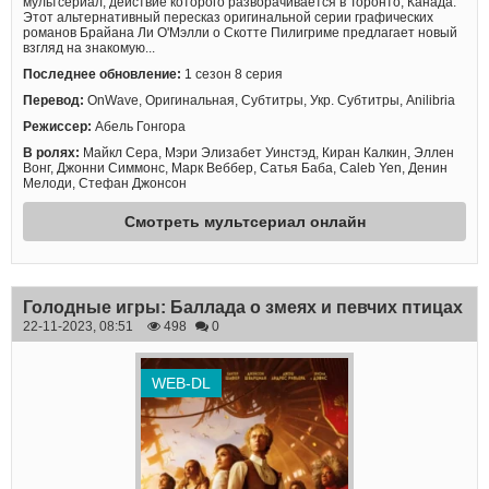
мультсериал, действие которого разворачивается в Торонто, Канада.
Этот альтернативный пересказ оригинальной серии графических
романов Брайана Ли О'Мэлли о Скотте Пилигриме предлагает новый
взгляд на знакомую...
Последнее обновление:
1 сезон 8 серия
Перевод:
OnWave, Оригинальная, Субтитры, Укр. Субтитры, Anilibria
Режиссер:
Абель Гонгора
В ролях:
Майкл Сера, Мэри Элизабет Уинстэд, Киран Калкин, Эллен
Вонг, Джонни Симмонс, Марк Веббер, Сатья Баба, Caleb Yen, Денин
Мелоди, Стефан Джонсон
Смотреть мультсериал онлайн
Голодные игры: Баллада о змеях и певчих птицах
22-11-2023, 08:51
498
0
WEB-DL