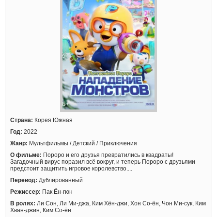
Страна:
Корея Южная
Год:
2022
Жанр:
Мультфильмы / Детский / Приключения
О фильме:
Пороро и его друзья превратились в квадраты!
Загадочный вирус поразил всё вокруг, и теперь Пороро с друзьями
предстоит защитить игровое королевство....
Перевод:
Дублированный
Режиссер:
Пак Ён-гюн
В ролях:
Ли Сон, Ли Ми-джа, Ким Хён-джи, Хон Со-ён, Чон Ми-сук, Ким
Хван-джин, Ким Со-ён