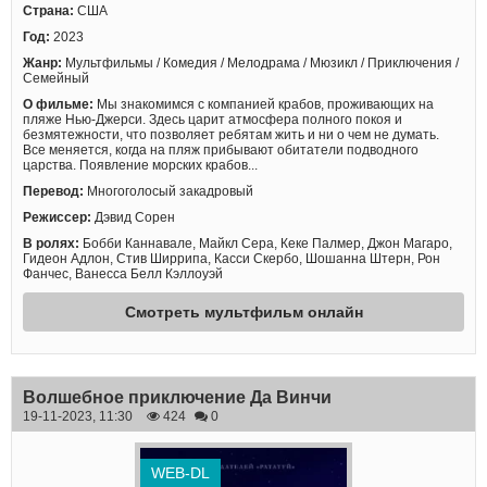
Страна:
США
Год:
2023
Жанр:
Мультфильмы / Комедия / Мелодрама / Мюзикл / Приключения /
Семейный
О фильме:
Мы знакомимся с компанией крабов, проживающих на
пляже Нью-Джерси. Здесь царит атмосфера полного покоя и
безмятежности, что позволяет ребятам жить и ни о чем не думать.
Все меняется, когда на пляж прибывают обитатели подводного
царства. Появление морских крабов...
Перевод:
Многоголосый закадровый
Режиссер:
Дэвид Сорен
В ролях:
Бобби Каннавале, Майкл Сера, Кеке Палмер, Джон Магаро,
Гидеон Адлон, Стив Ширрипа, Касси Скербо, Шошанна Штерн, Рон
Фанчес, Ванесса Белл Кэллоуэй
Смотреть мультфильм онлайн
Волшебное приключение Да Винчи
19-11-2023, 11:30
424
0
WEB-DL