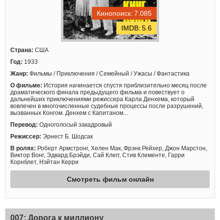
7.085
5.6
Страна:
США
Год:
1933
Жанр:
Фильмы / Приключения / Семейный / Ужасы / Фантастика
О фильме:
История начинается спустя приблизительно месяц после
драматического финала предыдущего фильма и повествует о
дальнейших приключениями режиссера Карла Денхема, который
вовлечен в многочисленные судебные процессы после разрушений,
вызванных Конгом. Денхем с Капитаном...
Перевод:
Одноголосый закадровый
Режиссер:
Эрнест Б. Шодсак
В ролях:
Роберт Армстронг, Хелен Мак, Фрэнк Рейхер, Джон Марстон,
Виктор Вонг, Эдвард Брэйди, Сай Клегг, Стив Клементе, Гарри
Корнблет, Нэйтан Керри
Смотреть фильм онлайн
007: Дорога к миллиону