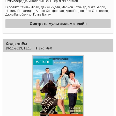
Режиссер:
Джим Капобьянко, Пьер-Люк Гранжон
В ролях:
Стивен Фрай, Дейзи Ридли, Марион Котийяр, Мэтт Берри,
Натали Паламидес, Аарон Хеффернан, Крис Гордон, Бен Стрэнахен,
Джим Капобьянко, Готье Батту
Смотреть мультфильм онлайн
Ход конём
19-11-2023, 11:15
270
0
WEB-DL