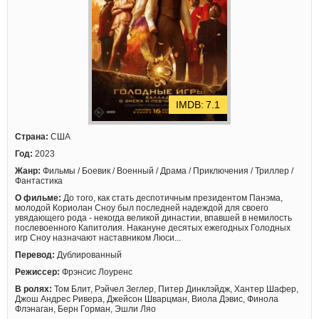
7.1
Страна:
США
Год:
2023
Жанр:
Фильмы / Боевик / Военный / Драма / Приключения / Триллер /
Фантастика
О фильме:
До того, как стать деспотичным президентом Панэма,
молодой Кориолан Сноу был последней надеждой для своего
увядающего рода - некогда великой династии, впавшей в немилость
послевоенного Капитолия. Накануне десятых ежегодных Голодных
игр Сноу назначают наставником Люси...
Перевод:
Дублированный
Режиссер:
Фрэнсис Лоуренс
В ролях:
Том Блит, Рэйчел Зеглер, Питер Динклэйдж, Хантер Шафер,
Джош Андрес Ривера, Джейсон Шварцман, Виола Дэвис, Финола
Флэнаган, Берн Горман, Эшли Ляо