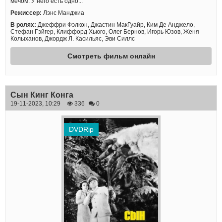
мечом. У него есть одно...
Режиссер:
Лэнс Манджиа
В ролях:
Джеффри Фэлкон, Джастин МакГуайр, Ким Де Анджело,
Стефан Гэйгер, Клиффорд Хьюго, Олег Бернов, Игорь Юзов, Женя
Колыханов, Джордж Л. Касильяс, Эви Силлс
Смотреть фильм онлайн
Сын Кинг Конга
19-11-2023, 10:29
336
0
DVDRip