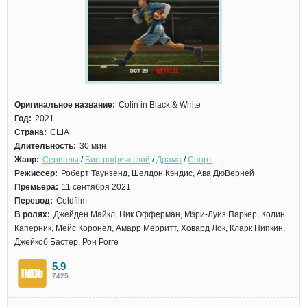
Оригинальное название:
Colin in Black & White
Год:
2021
Страна:
США
Длительность:
30 мин
Жанр:
Сериалы
/
Биографический
/
Драма
/
Спорт
Режиссер:
Роберт Таунзенд, Шелдон Кэндис, Ава ДюВерней
Премьера:
11 сентября 2021
Перевод:
Coldfilm
В ролях:
Джейден Майкл, Ник Офферман, Мэри-Луиз Паркер, Колин
Каперник, Мейс Коронел, Амарр Мерритт, Ховард Лок, Кларк Пипкин,
Джейкоб Бастер, Рон Рогге
5.9
7425