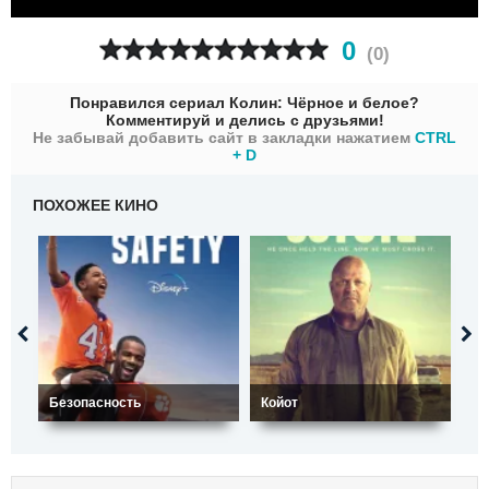
0
(
0
)
Понравился сериал Колин: Чёрное и белое?
Комментируй и делись с друзьями!
Не забывай добавить сайт в закладки нажатием
CTRL
+ D
ПОХОЖЕЕ КИНО
Безопасность
Койот
Ам