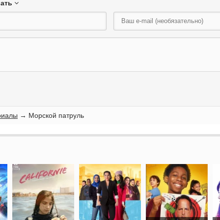
вать
риалы
→ Морской патруль