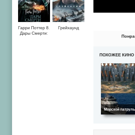
0
1
2
3
4
5
6
7
8
9
10
Гарри Поттер 8.
Грейхаунд
Дары Смерти:
Понра
Часть II
ПОХОЖЕЕ КИНО
Морской патруль