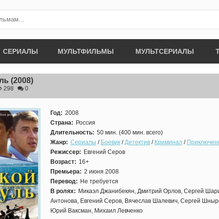
СЕРИАЛЫ
МУЛЬТФИЛЬМЫ
МУЛЬТСЕРИАЛЫ
ль
(2008)
298
0
Год:
2008
Страна:
Россия
Длительность:
50 мин. (400 мин. всего)
Жанр:
Сериалы
/
Боевик
/
Детектив
/
Криминал
/
Приключен
Режиссер:
Евгений Серов
Возраст:
16+
Премьера:
2 июня 2008
Перевод:
Не требуется
В ролях:
Микаэл Джанибекян, Дмитрий Орлов, Сергей Шар
Антонова, Евгений Серов, Вячеслав Шалевич, Сергей Шныр
Юрий Ваксман, Михаил Левченко