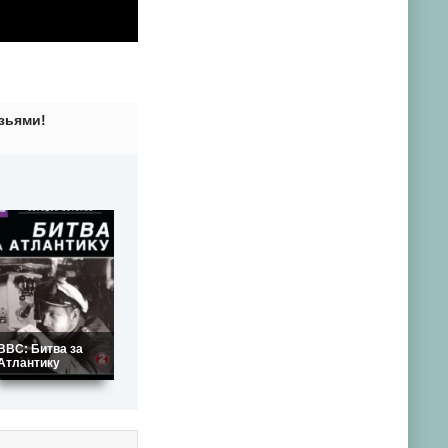
зьями!
BBC: Битва за
Атлантику