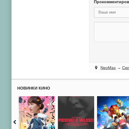
Прокомментиро
NeoMax
→
Се
НОВИНКИ КИНО