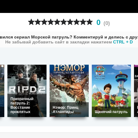
0
(
0
)
вился сериал Морской патруль? Комментируй и делись с дру
Не забывай добавить сайт в закладки нажатием
CTRL + D
Призрачный
патруль 2:
Восстание
Нэмор: Принц
проклятых
Атлантиды
Щенячий патруль