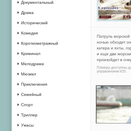
Документальный
Драма
Исторический
Комедия
Патруль морской 
ночью обходит он
Короткометражный
катера и яхты, г
Криминал
и еще две морски
произойдет в оче
Мелодрама
Плееры доступны дл
управлением iOS.
Мюзикл
Приключения
Семейный
Спорт
Триллер
Ужасы