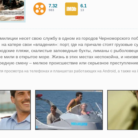
7.32
6.1
983
13
милиции несет свою службу в одном из городов Черноморского по
 на катере свои «владения»: порт, где на причале стоят грузовые с
ородские пляжи, скалистые заповедные бухты, лиманы с рыболовец
е мили в открытое море. Жизнь в этих местах неспокойна, и неизве
редную смену – мелкое происшествие или серьезное преступление.
я просмотра на телефонах и планшетах работающих на Android, а также на i