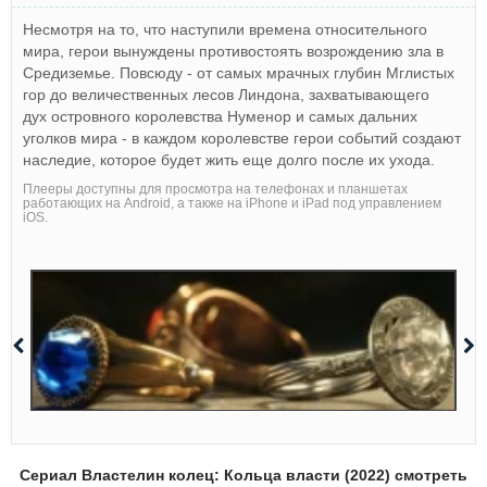
Несмотря на то, что наступили времена относительного
мира, герои вынуждены противостоять возрождению зла в
Средиземье. Повсюду - от самых мрачных глубин Мглистых
гор до величественных лесов Линдона, захватывающего
дух островного королевства Нуменор и самых дальних
уголков мира - в каждом королевстве герои событий создают
наследие, которое будет жить еще долго после их ухода.
Плееры доступны для просмотра на телефонах и планшетах
работающих на Android, а также на iPhone и iPad под управлением
iOS.
Сериал Властелин колец: Кольца власти (2022) смотреть