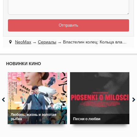
Отправить
NeoMax
→
Сериалы
→ Властелин колец: Кольца власти
НОВИНКИ КИНО
Любовь, жизнь и золотая
рыбка
Песни о любви