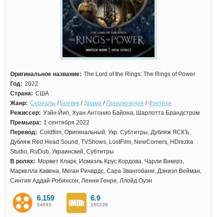
Оригинальное название:
The Lord of the Rings: The Rings of Power
Год:
2022
Страна:
США
Жанр:
Сериалы
/
Боевик
/
Драма
/
Приключения
/
Фэнтези
Режиссер:
Уэйн Йип, Хуан Антонио Байона, Шарлотта Брандстром
Премьера:
1 сентября 2022
Перевод:
Coldfilm, Оригинальный, Укр. Субтитры, Дубляж ЯСКЪ,
Дубляж Red Head Sound, TVShows, LostFilm, NewComers, HDrezka
Studio, RuDub, Украинский, Субтитры
В ролях:
Морвет Кларк, Исмаэль Крус Кордова, Чарли Викерз,
Маркелла Кавена, Меган Ричардс, Сара Звангобани, Дэниэл Вейман,
Синтия Аддай-Робинсон, Ленни Генри, Ллойд Оуэн
6.159
6.9
54693
290238