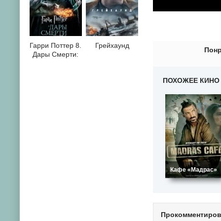
0
1
2
3
4
5
6
7
8
9
10
Гарри Поттер 8.
Грейхаунд
Понр
Дары Смерти:
Часть II
ПОХОЖЕЕ КИНО
Кафе «Мадрас»
Прокомментиро