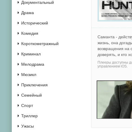
Документальный
Драма
Исторический
Комедия
Саманта - дейст
жизнь, она догад
Короткометражный
возвращения на с
Криминал
доверять, и кто х
Плееры доступны дл
Мелодрама
управлением iOS.
Мюзикл
Приключения
Семейный
Спорт
Триллер
Ужасы