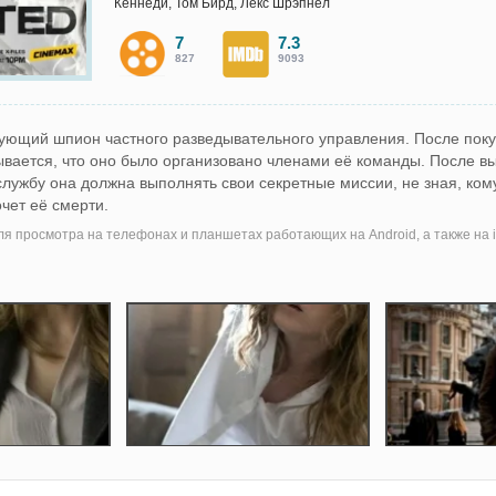
Кеннеди, Том Бирд, Лекс Шрэпнел
7
7.3
827
9093
вующий шпион частного разведывательного управления. После пок
ывается, что оно было организовано членами её команды. После в
лужбу она должна выполнять свои секретные миссии, не зная, ко
очет её смерти.
я просмотра на телефонах и планшетах работающих на Android, а также на i