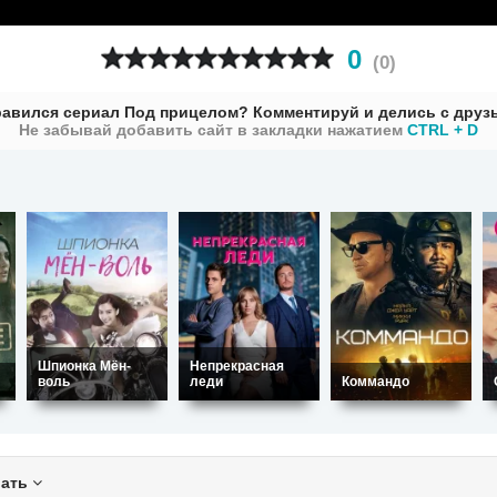
0
(
0
)
авился сериал Под прицелом? Комментируй и делись с друз
Не забывай добавить сайт в закладки нажатием
CTRL + D
Шпионка Мён-
Непрекрасная
воль
леди
Коммандо
вать