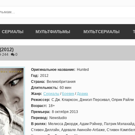
СЕРИАЛЫ
МУЛЬТФИЛЬМЫ
МУЛЬТСЕРИАЛЫ
(2012)
244
0
Оригинальное название:
Hunted
Год:
2012
Страна:
Великобритания
Длительность:
60 мин
Жанр:
Сериалы
/
Боевик
/
Драма
Режиссер:
С.Дж. Кларксон, Дэниэл Персивал, Олрик Райли
Возраст:
18+
Премьера:
8 октября 2013
Перевод:
Newstudio
В ролях:
Мелисса Джордж, Адам Рэйнер, Патрик Мэлахайд,
Стивен Диллэйн, Адевале Акинойе-Агбаже, Стивен Кэмпбел