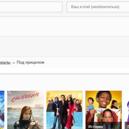
риалы
→ Под прицелом
Истории