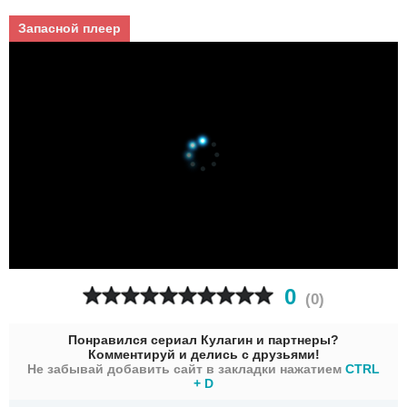
Запасной плеер
0
(
0
)
Понравился сериал Кулагин и партнеры?
Комментируй и делись с друзьями!
Не забывай добавить сайт в закладки нажатием
CTRL
+ D