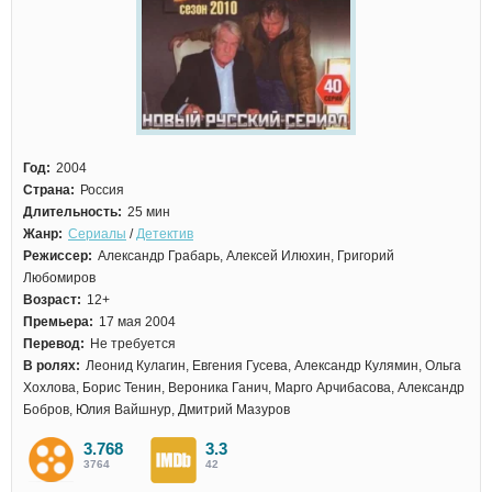
Год:
2004
Страна:
Россия
Длительность:
25 мин
Жанр:
Сериалы
/
Детектив
Режиссер:
Александр Грабарь, Алексей Илюхин, Григорий
Любомиров
Возраст:
12+
Премьера:
17 мая 2004
Перевод:
Не требуется
В ролях:
Леонид Кулагин, Евгения Гусева, Александр Кулямин, Ольга
Хохлова, Борис Тенин, Вероника Ганич, Марго Арчибасова, Александр
Бобров, Юлия Вайшнур, Дмитрий Мазуров
3.768
3.3
3764
42