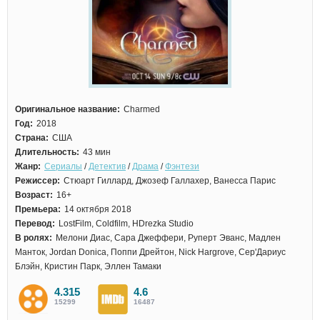
Оригинальное название:
Charmed
Год:
2018
Страна:
США
Длительность:
43 мин
Жанр:
Сериалы
/
Детектив
/
Драма
/
Фэнтези
Режиссер:
Стюарт Гиллард, Джозеф Галлахер, Ванесса Парис
Возраст:
16+
Премьера:
14 октября 2018
Перевод:
LostFilm, Coldfilm, HDrezka Studio
В ролях:
Мелони Диас, Сара Джеффери, Руперт Эванс, Мадлен
Манток, Jordan Donica, Поппи Дрейтон, Nick Hargrove, Сер'Дариус
Блэйн, Кристин Парк, Эллен Тамаки
4.315
4.6
15299
16487