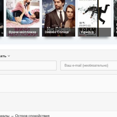
Врачи неотложки
Зимнее Солнце
Уормвуд
вать
риалы
→ Остров спокойствия