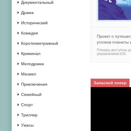
Документальный
Драма
Исторический
Комедия
Проект о путешес
уголков планеты и
Короткометражный
Плееры доступны дл
Криминал
управлением iOS.
Мелодрама
Мюзикл
Запасной плеер
Приключения
Семейный
Спорт
Триллер
Ужасы