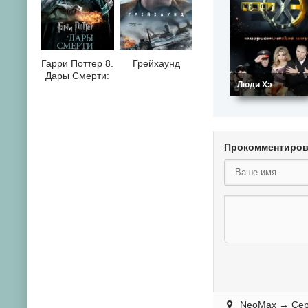
Гарри Поттер 8.
Грейхаунд
Дары Смерти:
Люди Хэ
Часть II
Прокомментиро
NeoMax
→
Се