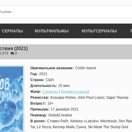
СЕРИАЛЫ
МУЛЬТФИЛЬМЫ
МУЛЬТСЕРИАЛЫ
ствия
(2021)
373
0
Оригинальное название:
Chillin Island
Год:
2021
Страна:
США
Длительность:
25 мин
Жанр:
Сериалы
/
Документальный
Режиссер:
Ксандер Робин, John Paul Lopez, Одри Тёрнер
Возраст:
18+
Премьера:
17 декабря 2021
Перевод:
Greb&Creative
В ролях:
Стивен Райт, Aleksey «Lakutis» Weintraub, Лил Яри
Таг, Lil Tecca, Киллер Майк, Гунна, Ski Mask The Slump God