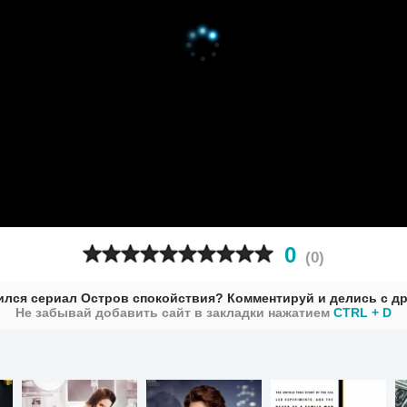
0
(
0
)
лся сериал Остров спокойствия? Комментируй и делись с д
Не забывай добавить сайт в закладки нажатием
CTRL + D