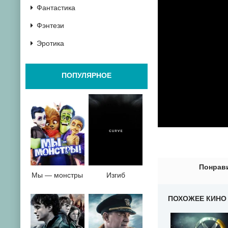
Фантастика
Фэнтези
Эротика
ПОПУЛЯРНОЕ
0
1
2
3
4
5
6
7
8
9
10
Понрави
Мы — монстры
Изгиб
ПОХОЖЕЕ КИНО