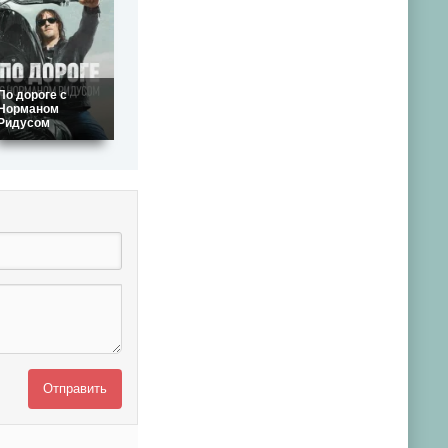
По дороге с
Норманом
Ридусом
Отправить