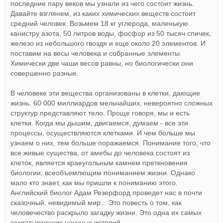
последние пару веков мы узнали из чего состоит жизнь.
Давайте взглянем, из каких химических веществ состоит
средний человек. Возьмем 18 кг углерода, маленькую
канистру азота, 50 литров воды, фосфор из 50 тысяч спичек,
железо из небольшого гвоздя и еще около 20 элементов. И
поставим на весы человека и собранные элементы.
Химически две чаши весов равны, но биологически они
совершенно разные.
В человеке эти вещества организованы в клетки, дающие
жизнь. 60 000 миллиардов мельчайших, невероятно сложных
структур представляют тело. Проще говоря, мы и есть
клетки. Когда мы дышим, двигаемся, думаем - все эти
процессы, осуществляются клетками. И чем больше мы
узнаем о них, тем больше поражаемся. Понимание того, что
все живые существа, от амебы до человека состоят из
клеток, является краеугольным камнем преткновения
биологии, всеобъемлющим пониманием жизни. Однако
мало кто знает, как мы пришли к пониманию этого.
Английский биолог Адам Резерфорд проведет нас в почти
сказочный, невидимый мир... Это повесть о том, как
человечество раскрыло загадку жизни. Это одна их самых
захватывающих научных историй.