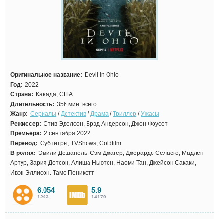
Оригинальное название:
Devil in Ohio
Год:
2022
Страна:
Канада, США
Длительность:
356 мин. всего
Жанр:
Сериалы
/
Детектив
/
Драма
/
Триллер
/
Ужасы
Режиссер:
Стив Эделсон, Брэд Андерсон, Джон Фоусет
Премьера:
2 сентября 2022
Перевод:
Субтитры, TVShows, Coldfilm
В ролях:
Эмили Дешанель, Сэм Джагер, Джерардо Селаско, Мадлен
Артур, Зария Дотсон, Алиша Ньютон, Наоми Тан, Джейсон Сакаки,
Ивэн Эллисон, Тамо Пеникетт
6.054
5.9
1203
14179