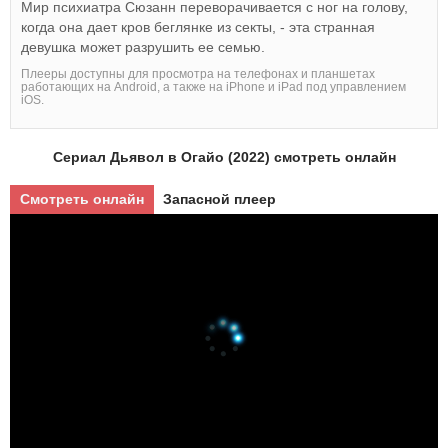
Мир психиатра Сюзанн переворачивается с ног на голову,
когда она дает кров беглянке из секты, - эта странная
девушка может разрушить ее семью.
Плееры доступны для просмотра на телефонах и планшетах
работающих на Android, а также на iPhone и iPad под управлением
iOS.
Сериал Дьявол в Огайо (2022) смотреть онлайн
Смотреть онлайн
Запасной плеер