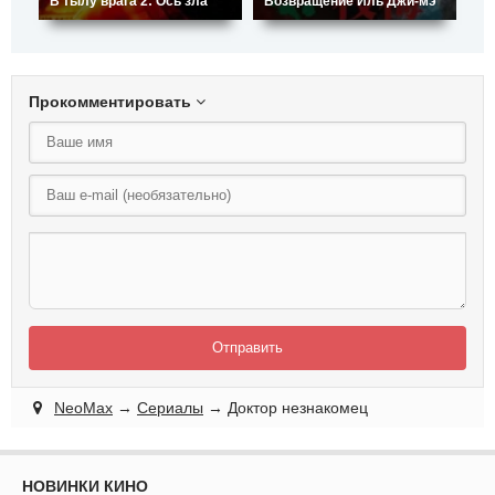
В тылу врага 2: Ось зла
Возвращение Иль Джи-мэ
Зо
Прокомментировать
Отправить
NeoMax
→
Сериалы
→ Доктор незнакомец
НОВИНКИ КИНО