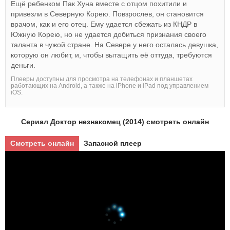
Ещё ребенком Пак Хуна вместе с отцом похитили и
привезли в Северную Корею. Повзрослев, он становится
врачом, как и его отец. Ему удается сбежать из КНДР в
Южную Корею, но не удается добиться признания своего
таланта в чужой стране. На Севере у него осталась девушка,
которую он любит, и, чтобы вытащить её оттуда, требуются
деньги.
Плееры доступны для просмотра на телефонах и планшетах
работающих на Android, а также на iPhone и iPad под управлением
iOS.
Сериал Доктор незнакомец (2014) смотреть онлайн
Смотреть онлайн
Запасной плеер