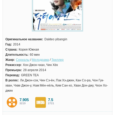
Оригинальное название:
Dakteo yibangin
Год:
2014
Страна:
Корея Южная
Длительность:
60 мин
Жанр:
Сериалы
/
Мелодрама
/
Триллер
Режиссер:
Хон Джон-чхан, Чин Хёк
Премьера:
28 апреля 2014
Перевод:
GREEN TEA
В ролях:
Ли Джон-сок, Чин Сэ-ён, Пак Хэ-джин, Кан Со-ра, Чон Гук-
хван, Чхве Джон-у, Нам Мён-нёль, Ким Сан-хо, Хван Дон-джу, Чхон Хо-
джин
7.905
7.5
3219
2721