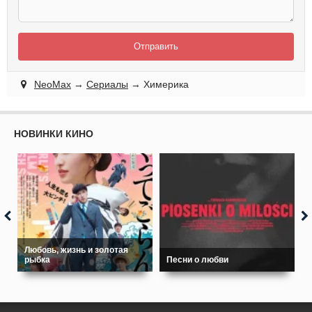
Отправить
NeoMax
→
Сериалы
→ Химерика
НОВИНКИ КИНО
Любовь, жизнь и золотая
рыбка
Песни о любви