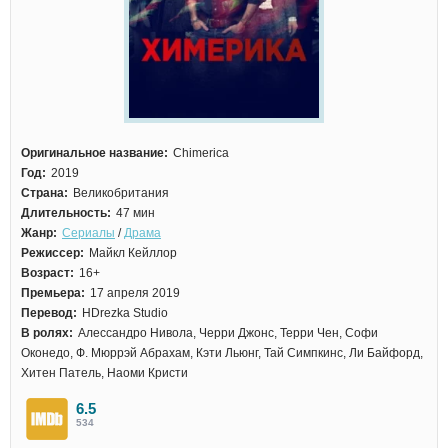
Оригинальное название:
Chimerica
Год:
2019
Страна:
Великобритания
Длительность:
47 мин
Жанр:
Сериалы
/
Драма
Режиссер:
Майкл Кейллор
Возраст:
16+
Премьера:
17 апреля 2019
Перевод:
HDrezka Studio
В ролях:
Алессандро Нивола, Черри Джонс, Терри Чен, Софи
Оконедо, Ф. Мюррэй Абрахам, Кэти Льюнг, Тай Симпкинс, Ли Байфорд,
Хитен Патель, Наоми Кристи
6.5
534