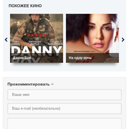
ПОХОЖЕЕ КИНО
Дэнни Бой
На одну ночь
Ко
Прокомментировать