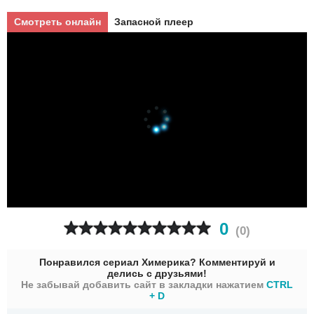
Смотреть онлайн
Запасной плеер
0
(
0
)
Понравился сериал Химерика? Комментируй и
делись с друзьями!
Не забывай добавить сайт в закладки нажатием
CTRL
+ D