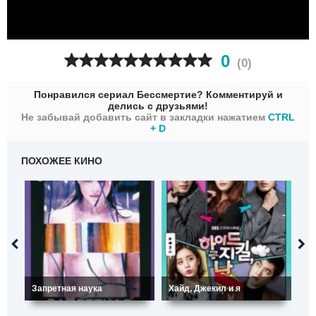
0
(
0
)
Понравился сериал Бессмертие? Комментируй и
делись с друзьями!
Не забывай добавить сайт в закладки нажатием
CTRL
+ D
ПОХОЖЕЕ КИНО
Запретная наука
Хайд, Джекил и я
Ма