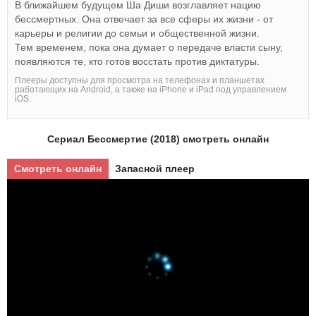
В ближайшем будущем Ша Диши возглавляет нацию
бессмертных. Она отвечает за все сферы их жизни - от
карьеры и религии до семьи и общественной жизни.
Тем временем, пока она думает о передаче власти сыну,
появляются те, кто готов восстать против диктатуры.
Плееры доступны для просмотра на телефонах и планшетах
работающих на Android, а также на iPhone и iPad под управлением
iOS.
Сериал Бессмертие (2018) смотреть онлайн
Смотреть онлайн
Запасной плеер