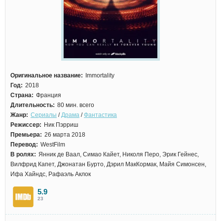
Оригинальное название:
Immortality
Год:
2018
Страна:
Франция
Длительность:
80 мин. всего
Жанр:
Сериалы
/
Драма
/
Фантастика
Режиссер:
Ник Пэрриш
Премьера:
26 марта 2018
Перевод:
WestFilm
В ролях:
Янник де Ваал, Симао Кайет, Николя Перо, Эрик Гейнес,
Вилфрид Капет, Джонатан Бурто, Дэрил МакКормак, Майя Симонсен,
Ифа Хайндс, Рафаэль Аклок
5.9
23