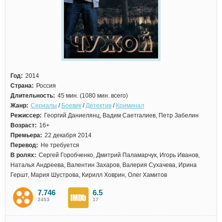
Год:
2014
Страна:
Россия
Длительность:
45 мин. (1080 мин. всего)
Жанр:
Сериалы
/
Боевик
/
Детектив
/
Криминал
Режиссер:
Георгий Даниелянц, Вадим Саетгалиев, Петр Забелин
Возраст:
16+
Премьера:
22 декабря 2014
Перевод:
Не требуется
В ролях:
Сергей Горобченко, Дмитрий Паламарчук, Игорь Иванов,
Наталья Андреева, Валентин Захаров, Валерия Сухачева, Ирина
Гершт, Мария Шустрова, Кирилл Ховрин, Олег Хамитов
7.746
6.5
2453
17