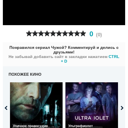
0
(
0
)
Понравился сериал Чужой? Комментируй и делись с
друзьями!
Не забывай добавить сайт в закладки нажатием
CTRL
+ D
ПОХОЖЕЕ КИНО
Уличное правосудие
Ультрафиолет
Я 