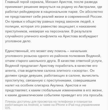
Главный герой сериала, Михаил Аристов, после развода
принимает решение вернуться на родину из Австралии, где
работал рейнджером в национальном парке. Он абсолютно
не представляет себе реалий жизни в современной России.
Он привык к обществу равных перед законом людей, к
полиции, которая это равенство защищает, к наказанию
преступников, невзирая на персоналии. В результате
случайного уличного конфликта на Аристова возбуждают
уголовное дело.
Единственный, кто может ему помочь – начальник
уголовного розыска одного из районов полковник Водяной,
отчим старого школьного друга. В качестве ответной услуги,
Водяной предлагает Аристову поработать в качестве его
агента, став водителем салона элитного «эскорта». Он
должен среди девушек, работающих в салоне, вычислить
проститутку, связанную с преступниками, совершившим
налет на особняк олигарха Акулина. Аристов и не
представляет, к каким глобальным изменениям в его жизни,
к каким драматическим событиям приведет его эта просьба.
Плееры доступны для просмотра на телефонах и планшетах
работающих на Android, а также на iPhone и iPad под управлением
iOS.