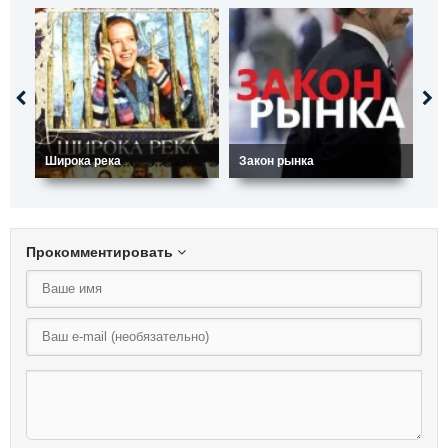
Широка река
Закон рынка
Сн
Прокомментировать