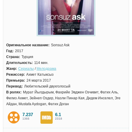
Оригинальное название:
Sonsuz Ask
Год:
2017
Страна:
Турция
Длительность:
114 мин.
Жанр:
Сериалы
/
Мелодрама
Режиссер:
Ахмет Катыксыз
Премьера:
24 марта 2017
Перевод:
Любительский двухголосый
В ролях:
Мурат Йылдырым, Фахрийе Эвджен Озчивит, Фатих Аль,
Филиз Ахмет, Зейнеп Оздер, Назли Пинар Кая, Дидем Инселел, Эге
Айдан, Mustafa Aydogan, Фатих Доган
7.237
6.1
1366
2318