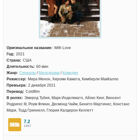
Оригинальное название:
With Love
Год:
2021
Страна:
США
Длительность:
60 мин
Жанр:
Сериалы
/
Мелодрама
/
Комедия
Режиссер:
Мира Менон, Хироми Камата, Кимберли МакКалло
Премьера:
2 декабря 2021
Перевод:
Coldfilm
В ролях:
Эмерод Тубия, Марк Инделикато, Айзис Кинг, Винсент
Родригес III, Роум Флинн, Десмонд Чайм, Бенито Мартинес, Констанс
Мари, Тодд Гриннелл, Глория Калдерон Келлетт
7.2
1967