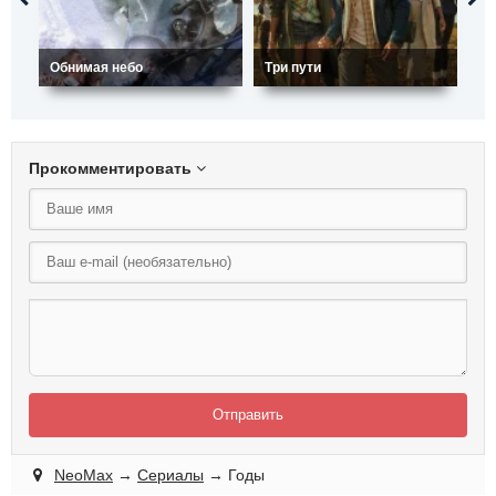
Обнимая небо
Три пути
Пл
Прокомментировать
Отправить
NeoMax
→
Сериалы
→ Годы