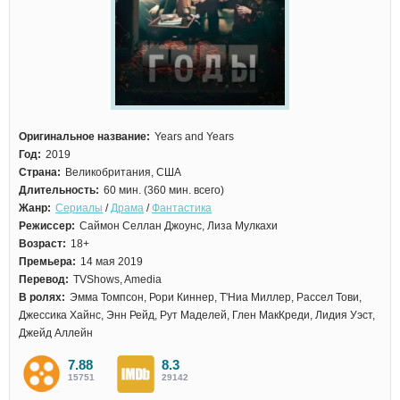
Оригинальное название:
Years and Years
Год:
2019
Страна:
Великобритания, США
Длительность:
60 мин. (360 мин. всего)
Жанр:
Сериалы
/
Драма
/
Фантастика
Режиссер:
Саймон Селлан Джоунс, Лиза Мулкахи
Возраст:
18+
Премьера:
14 мая 2019
Перевод:
TVShows, Amedia
В ролях:
Эмма Томпсон, Рори Киннер, Т'Ниа Миллер, Рассел Тови,
Джессика Хайнс, Энн Рейд, Рут Маделей, Глен МакКреди, Лидия Уэст,
Джейд Аллейн
7.88
8.3
15751
29142