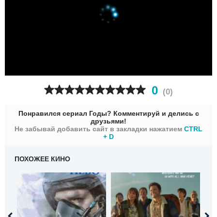
0
(
0
)
Понравился сериал Годы? Комментируй и делись с
друзьями!
Не забывай добавить сайт в закладки нажатием
CTRL
+ D
ПОХОЖЕЕ КИНО