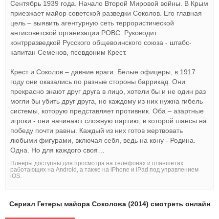
Сентябрь 1939 года. Начало Второй Мировой войны. В Крым
приезжает майор советской разведки Соколов. Его главная
цель – выявить агентурную сеть террористической
антисоветской организации РОВС. Руководит
контрразведкой Русского общевоинского союза - штабс-
капитан Семенов, псевдоним Крест.
Крест и Соколов – давние враги. Белые офицеры, в 1917
году они оказались по разные стороны баррикад. Они
прекрасно знают друг друга в лицо, хотели бы и не один раз
могли бы убить друг друга, но каждому из них нужна гибель
системы, которую представляет противник. Оба – азартные
игроки - они начинают сложную партию, в которой шансы на
победу почти равны. Каждый из них готов жертвовать
любыми фигурами, включая себя, ведь на кону - Родина.
Одна. Но для каждого своя…
Плееры доступны для просмотра на телефонах и планшетах
работающих на Android, а также на iPhone и iPad под управлением
iOS.
Сериал Гетеры майора Соколова (2014) смотреть онлайн