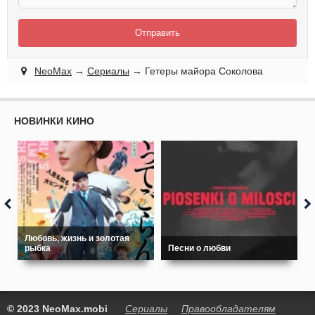
Отправить
NeoMax
→
Сериалы
→ Гетеры майора Соколова
НОВИНКИ КИНО
Любовь, жизнь и золотая
рыбка
Песни о любви
© 2023 NeoMax.mobi
Сериалы
Правообладателям