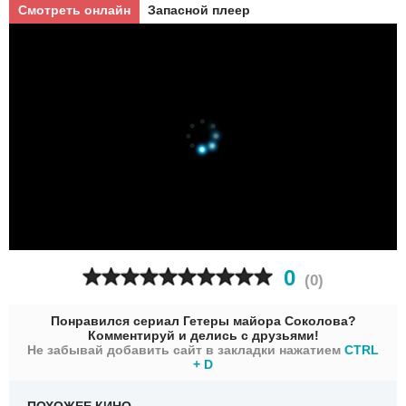
Смотреть онлайн
Запасной плеер
0
(
0
)
Понравился сериал Гетеры майора Соколова?
Комментируй и делись с друзьями!
Не забывай добавить сайт в закладки нажатием
CTRL
+ D