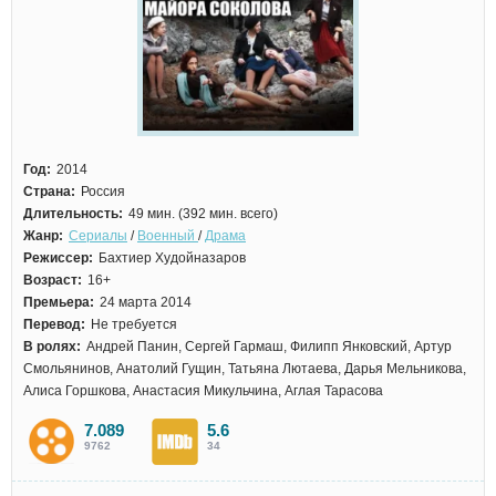
Год:
2014
Страна:
Россия
Длительность:
49 мин. (392 мин. всего)
Жанр:
Сериалы
/
Военный
/
Драма
Режиссер:
Бахтиер Худойназаров
Возраст:
16+
Премьера:
24 марта 2014
Перевод:
Не требуется
В ролях:
Андрей Панин, Сергей Гармаш, Филипп Янковский, Артур
Смольянинов, Анатолий Гущин, Татьяна Лютаева, Дарья Мельникова,
Алиса Горшкова, Анастасия Микульчина, Аглая Тарасова
7.089
5.6
9762
34