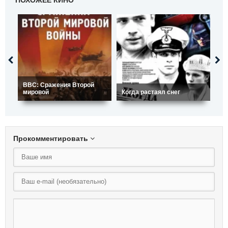
ПОХОЖЕЕ КИНО
BBC: Сражения Второй
мировой
Когда растаял снег
Та
Прокомментировать