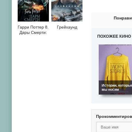
0
1
2
3
4
5
6
7
8
9
10
Понрави
Гарри Поттер 8.
Грейхаунд
Дары Смерти:
ПОХОЖЕЕ КИНО
Часть II
Истории, которы
мы носим
Прокомментиро