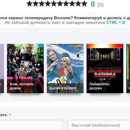
0
(
0
)
лся сериал телепередачу Воочию? Комментируй и делись с д
Не забывай добавить сайт в закладки нажатием
CTRL + D
е
Бэм, человек-
Лабиринты
демон
Белка в колесе
разума
вать