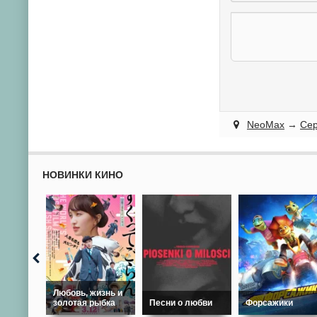
NeoMax
→
Се
НОВИНКИ КИНО
Любовь, жизнь и
золотая рыбка
Песни о любви
Форсажики