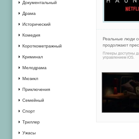
Документальный
Драма
Исторический
Комедия
Реальные люди со
продолжают прес
Короткометражный
Плееры доступны дл
Криминал
управлением iOS.
Мелодрама
Мюзикл
Приключения
Семейный
Спорт
Триллер
Ужасы