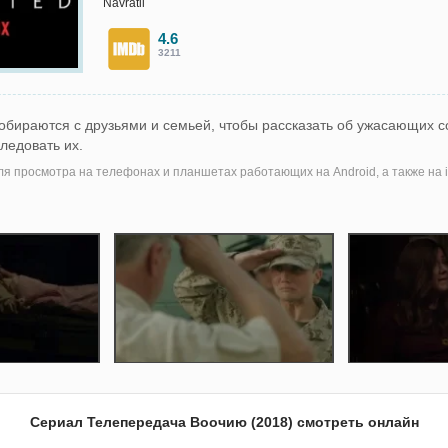
Navrátil
4.6
3211
бираются с друзьями и семьей, чтобы рассказать об ужасающих с
ледовать их.
я просмотра на телефонах и планшетах работающих на Android, а также на i
Сериал Телепередача Воочию (2018) смотреть онлайн