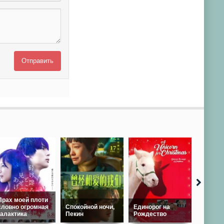
Отправить
Прах моей плоти
словно огромная
Спокойной ночи,
Единорог на
галактика
Пекин
Рождество
После 