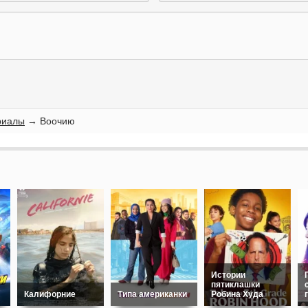
риалы
→ Воочию
Истории
пятиклашки
Калифорние
Типа американки
Робина Худа