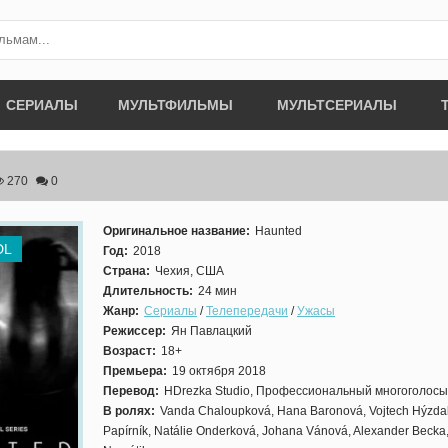
СЕРИАЛЫ
МУЛЬТФИЛЬМЫ
МУЛЬТСЕРИАЛЫ
270
0
Оригинальное название:
Haunted
DL
Год:
2018
Страна:
Чехия, США
Длительность:
24 мин
Жанр:
Сериалы
/
Телепередачи
/
Ужасы
Режиссер:
Ян Павлацкий
Возраст:
18+
Премьера:
19 октября 2018
Перевод:
HDrezka Studio, Профессиональный многоголос
В ролях:
Vanda Chaloupková, Hana Baronová, Vojtech Hýzdal
Papírník, Natálie Onderková, Johana Vánová, Alexander Becka,