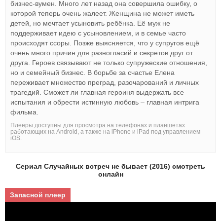
бизнес-вумен. Много лет назад она совершила ошибку, о
которой теперь очень жалеет. Женщина не может иметь
детей, но мечтает усыновить ребёнка. Её муж не
поддерживает идею с усыновлением, и в семье часто
происходят ссоры. Позже выясняется, что у супругов ещё
очень много причин для разногласий и секретов друг от
друга. Героев связывают не только супружеские отношения,
но и семейный бизнес. В борьбе за счастье Елена
переживает множество преград, разочарований и личных
трагедий. Сможет ли главная героиня выдержать все
испытания и обрести истинную любовь – главная интрига
фильма.
Плееры доступны для просмотра на телефонах и планшетах
работающих на Android, а также на iPhone и iPad под управлением
iOS.
Сериал Случайных встреч не бывает (2016) смотреть
онлайн
Запасной плеер