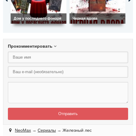
Дом у последнего фонаря
Черная вдова
Ко
Прокомментировать
Отправить
NeoMax
→
Сериалы
→ Железный лес