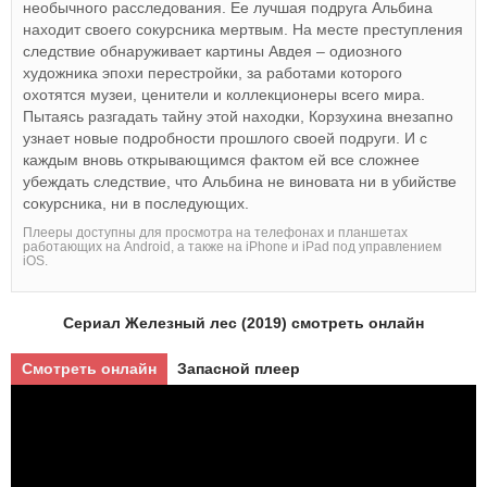
необычного расследования. Ее лучшая подруга Альбина
находит своего сокурсника мертвым. На месте преступления
следствие обнаруживает картины Авдея – одиозного
художника эпохи перестройки, за работами которого
охотятся музеи, ценители и коллекционеры всего мира.
Пытаясь разгадать тайну этой находки, Корзухина внезапно
узнает новые подробности прошлого своей подруги. И с
каждым вновь открывающимся фактом ей все сложнее
убеждать следствие, что Альбина не виновата ни в убийстве
сокурсника, ни в последующих.
Плееры доступны для просмотра на телефонах и планшетах
работающих на Android, а также на iPhone и iPad под управлением
iOS.
Сериал Железный лес (2019) смотреть онлайн
Смотреть онлайн
Запасной плеер