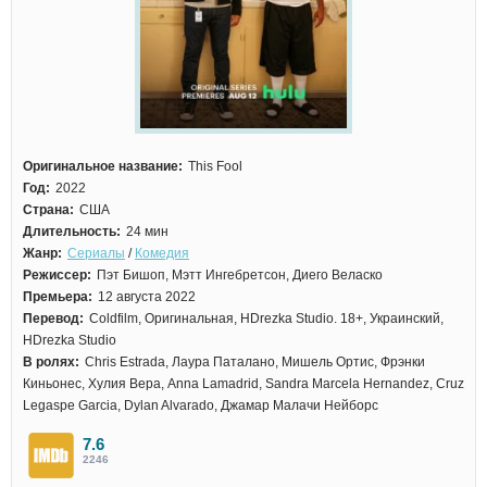
Оригинальное название:
This Fool
Год:
2022
Страна:
США
Длительность:
24 мин
Жанр:
Сериалы
/
Комедия
Режиссер:
Пэт Бишоп, Мэтт Ингебретсон, Диего Веласко
Премьера:
12 августа 2022
Перевод:
Coldfilm, Оригинальная, HDrezka Studio. 18+, Украинский,
HDrezka Studio
В ролях:
Chris Estrada, Лаура Паталано, Мишель Ортис, Фрэнки
Киньонес, Хулия Вера, Anna Lamadrid, Sandra Marcela Hernandez, Cruz
Legaspe Garcia, Dylan Alvarado, Джамар Малачи Нейборс
7.6
2246