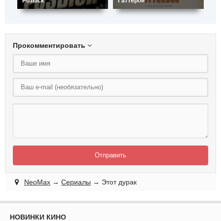
Розыск
Гаттерби
Лю
Прокомментировать
Отправить
NeoMax
→
Сериалы
→ Этот дурак
НОВИНКИ КИНО