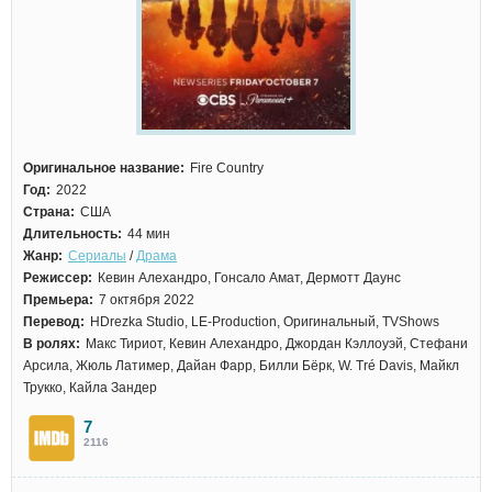
Оригинальное название:
Fire Country
Год:
2022
Страна:
США
Длительность:
44 мин
Жанр:
Сериалы
/
Драма
Режиссер:
Кевин Алехандро, Гонсало Амат, Дермотт Даунс
Премьера:
7 октября 2022
Перевод:
HDrezka Studio, LE-Production, Оригинальный, TVShows
В ролях:
Макс Тириот, Кевин Алехандро, Джордан Кэллоуэй, Стефани
Арсила, Жюль Латимер, Дайан Фарр, Билли Бёрк, W. Tré Davis, Майкл
Трукко, Кайла Зандер
7
2116