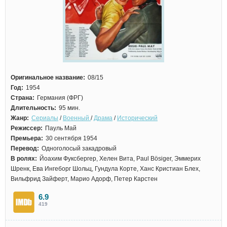
Оригинальное название:
08/15
Год:
1954
Страна:
Германия (ФРГ)
Длительность:
95 мин.
Жанр:
Сериалы
/
Военный
/
Драма
/
Исторический
Режиссер:
Пауль Май
Премьера:
30 сентября 1954
Перевод:
Одноголосый закадровый
В ролях:
Йоахим Фуксбергер, Хелен Вита, Paul Bösiger, Эммерих
Шренк, Ева Ингеборг Шольц, Гундула Корте, Ханс Кристиан Блех,
Вильфрид Зайферт, Марио Адорф, Петер Карстен
6.9
419