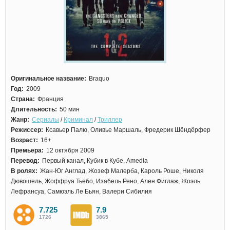
Оригинальное название:
Braquo
Год:
2009
Страна:
Франция
Длительность:
50 мин
Жанр:
Сериалы
/
Криминал
/
Триллер
Режиссер:
Ксавьер Палю, Оливье Маршаль, Фредерик Шёндёрфер
Возраст:
16+
Премьера:
12 октября 2009
Перевод:
Первый канал, Кубик в Кубе, Amedia
В ролях:
Жан-Юг Англад, Жозеф Малерба, Кароль Роше, Николя
Дювошель, Жоффруа Тьебо, Изабель Рено, Ален Фиглаж, Жоэль
Лефрансуа, Самюэль Ле Бьян, Валери Сибилия
7.725
7.9
1726
3865