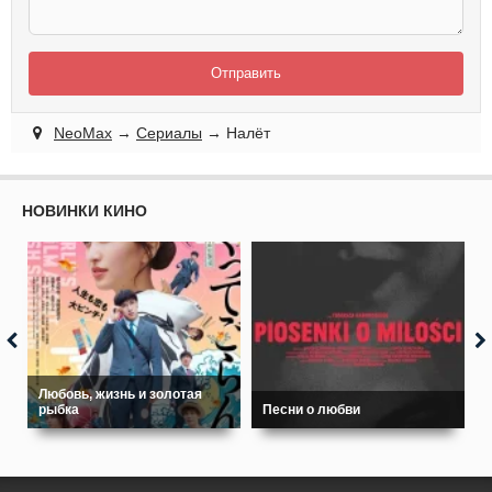
Отправить
NeoMax
→
Сериалы
→ Налёт
НОВИНКИ КИНО
Любовь, жизнь и золотая
рыбка
Песни о любви