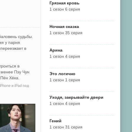
Грязная кровь
1 сезон 6 серия
Ночная сказка
1 сезон 35 серия
баловень судьбы.
мя у парня
 переезжает в
Арина
1 сезон 4 серия
троиться в
 менее Пэу Чун
Это логично
 Пён Хёка.
1 сезон 1 серия
Phone и iPad под
Уходя, закрывайте двери
1 сезон 4 серия
Гений
1 сезон 31 серия