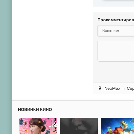
Прокомментиро
NeoMax
→
Се
НОВИНКИ КИНО