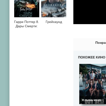
Гарри Поттер 8.
Грейхаунд
Дары Смерти:
Часть II
0
1
2
3
4
5
6
7
8
9
10
Понра
ПОХОЖЕЕ КИНО
Услышь меня