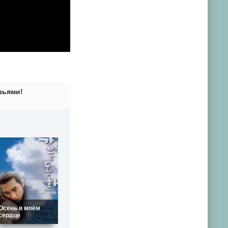
зьями!
Осень в моём
сердце