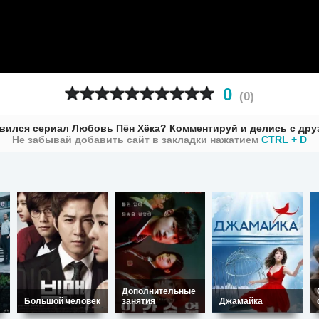
0
(
0
)
вился сериал Любовь Пён Хёка? Комментируй и делись с дру
Не забывай добавить сайт в закладки нажатием
CTRL + D
Дополнительные
Большой человек
занятия
Джамайка