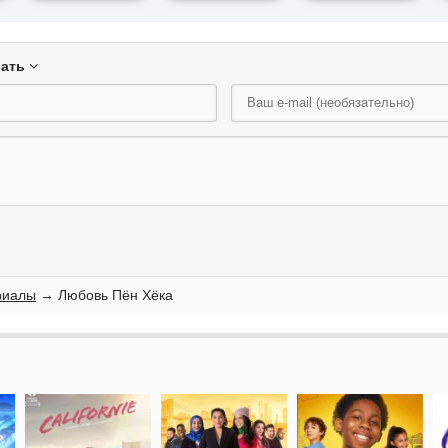
вать
риалы
→ Любовь Пён Хёка