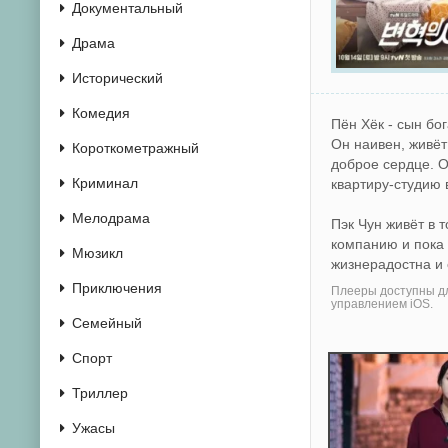
Документальный
Драма
Исторический
Комедия
Пён Хёк - сын бо
Он наивен, живёт
Короткометражный
доброе сердце. О
Криминал
квартиру-студию 
Мелодрама
Пэк Чун живёт в 
компанию и пока 
Мюзикл
жизнерадостна и 
Приключения
Плееры доступны дл
управлением iOS.
Семейный
Спорт
Триллер
Ужасы