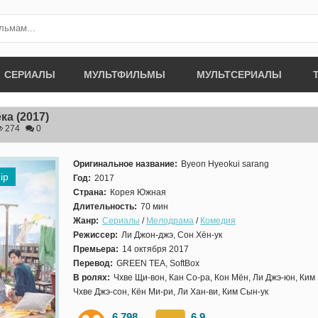
СЕРИАЛЫ
МУЛЬТФИЛЬМЫ
МУЛЬТСЕРИАЛЫ
ёка
(2017)
274
0
Оригинальное название:
Byeon Hyeokui sarang
ip
Год:
2017
Страна:
Корея Южная
Длительность:
70 мин
Жанр:
Сериалы
/
Мелодрама
/
Комедия
Режиссер:
Ли Джон-джэ, Сон Хён-ук
Премьера:
14 октября 2017
Перевод:
GREEN TEA, SoftBox
В ролях:
Чхве Щи-вон, Кан Со-ра, Кон Мён, Ли Джэ-юн, Ким 
Чхве Джэ-сон, Кён Ми-ри, Ли Хан-ви, Ким Сын-ук
6.798
6.9