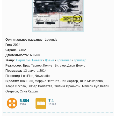
Оригинальное название:
Legends
Год:
2014
Страна:
США
Длительность:
60 мин
Жанр:
Сериалы
/
Боевик
/
Драма
/
Криминал
/
Триллер
Режиссер:
Брэд Тернер, Кеннет Биллер, Джон Джонс
Премьера:
13 августа 2014
Перевод:
LostFilm, Newstudio
В ролях:
Шон Бин, Моррис Честнат, Эли Лартер, Тина Мажорино,
Клара Иссова, Эмбер Валлетта, Эшлинг Франчози, Мэйсон Кук, Келли
Овертон, Стив Харрис
6.884
7.4
2516
13164