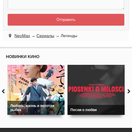
Отправить
NeoMax
→
Сериалы
→ Легенды
НОВИНКИ КИНО
Любовь, жизнь и золотая
рыбка
Песни о любви