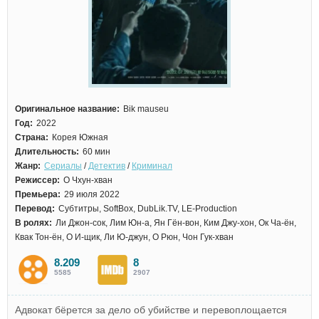
Оригинальное название:
Bik mauseu
Год:
2022
Страна:
Корея Южная
Длительность:
60 мин
Жанр:
Сериалы
/
Детектив
/
Криминал
Режиссер:
О Чхун-хван
Премьера:
29 июля 2022
Перевод:
Субтитры, SoftBox, DubLik.TV, LE-Production
В ролях:
Ли Джон-сок, Лим Юн-а, Ян Гён-вон, Ким Джу-хон, Ок Ча-ён,
Квак Тон-ён, О И-щик, Ли Ю-джун, О Рюн, Чон Гук-хван
8.209
8
5585
2907
Адвокат бёрется за дело об убийстве и перевоплощается