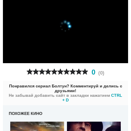
0
(
0
)
Понравился сериал Болтун? Комментируй и делись с
друзьями!
Не забывай добавить сайт в закладки нажатием
CTRL
+ D
ПОХОЖЕЕ КИНО