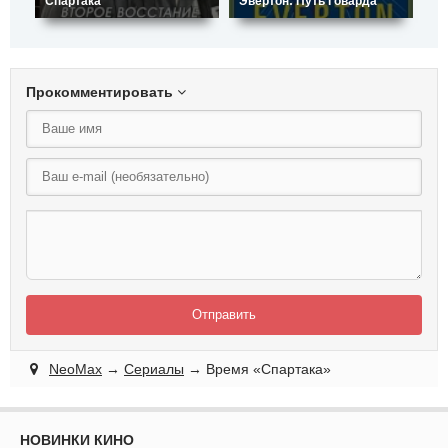
Спартака
Эвертон: Путь Говарда
То
Прокомментировать
Отправить
NeoMax
→
Сериалы
→ Время «Спартака»
НОВИНКИ КИНО