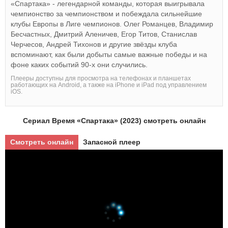
«Спартака» - легендарной команды, которая выигрывала
чемпионство за чемпионством и побеждала сильнейшие
клубы Европы в Лиге чемпионов. Олег Романцев, Владимир
Бесчастных, Дмитрий Аленичев, Егор Титов, Станислав
Черчесов, Андрей Тихонов и другие звёзды клуба
вспоминают, как были добыты самые важные победы и на
фоне каких событий 90-х они случились.
Плееры доступны для просмотра на телефонах и планшетах
работающих на Android, а также на iPhone и iPad под управлением
iOS.
Сериал Время «Спартака» (2023) смотреть онлайн
Смотреть онлайн
Запасной плеер