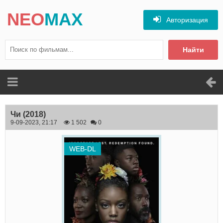
NEO
MAX
Авторизация
Найти
Чи
(2018)
9-09-2023, 21:17
1 502
0
WEB-DL