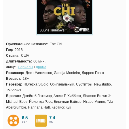
Оригинальное название:
The Chi
Год:
2018
Страна:
США
Длительность:
60 мин.
Жанр:
Сериалы
/
Драма
Режиссер:
Джет Уилкинсон, Gandja Monteiro, Даррен Грант
Возраст:
18+
Перевод:
HDrezka Studio, Оригинальный, Субтитры, Newstudio,
TVShows
В ролях:
Джейкоб Латимор, Алекс Р. Хибберт, Shamon Brown Jr.,
Michael Epps, Йолонда Росс, Биргунди Бэйкер, Нтаре Мвине, Tyla
Abercrumbie, Hannaha Hall, Кёртисс Кук
6.5
7.4
557
5K