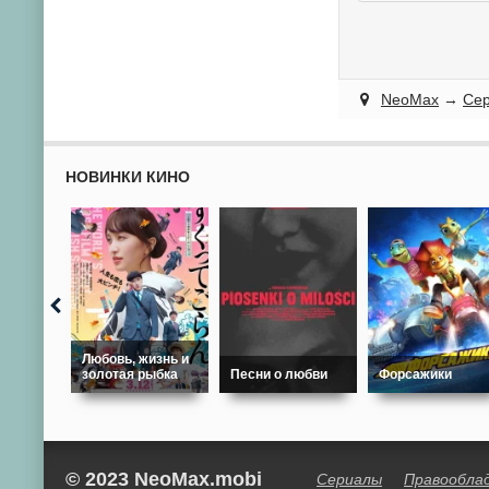
NeoMax
→
Се
НОВИНКИ КИНО
Любовь, жизнь и
золотая рыбка
Песни о любви
Форсажики
© 2023 NeoMax.mobi
Сериалы
Правообла