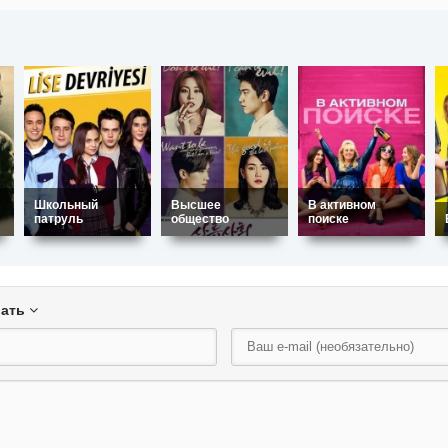
Школьный
Высшее
В активном
патруль
общество
поиске
вать