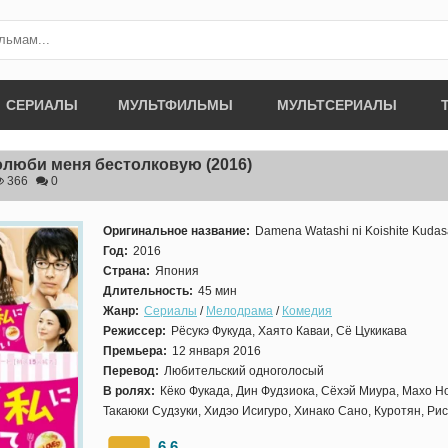
СЕРИАЛЫ
МУЛЬТФИЛЬМЫ
МУЛЬТСЕРИАЛЫ
олюби меня бестолковую
(2016)
366
0
Оригинальное название:
Damena Watashi ni Koishite Kudas
Год:
2016
Страна:
Япония
Длительность:
45 мин
Жанр:
Сериалы
/
Мелодрама
/
Комедия
Режиссер:
Рёсукэ Фукуда, Хаято Каваи, Сё Цукикава
Премьера:
12 января 2016
Перевод:
Любительский одноголосый
В ролях:
Кёко Фукада, Дин Фудзиока, Сёхэй Миура, Махо Н
Такаюки Судзуки, Хидэо Исигуро, Хинако Сано, Куротян, Ри
6.6