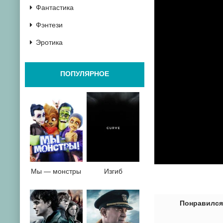
Фантастика
Фэнтези
Эротика
ПОПУЛЯРНОЕ
Мы — монстры
Изгиб
0
1
2
3
4
5
6
7
8
9
10
Понравился