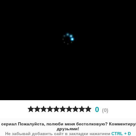
0
(
0
)
 сериал Пожалуйста, полюби меня бестолковую? Комментируй
друзьями!
Не забывай добавить сайт в закладки нажатием
CTRL + D