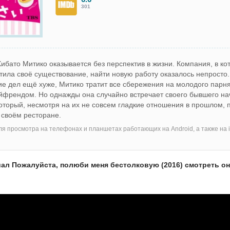
301
Хибато Митико оказывается без перспектив в жизни. Компания, в ко
тила своё существование, найти новую работу оказалось непросто
е дел ещё хуже, Митико тратит все сбережения на молодого парня
ойфрендом. Но однажды она случайно встречает своего бывшего на
оторый, несмотря на их не совсем гладкие отношения в прошлом, 
 своём ресторане.
я просмотра на телефонах и планшетах работающих на Android, а также на i
ал Пожалуйста, полюби меня бестолковую (2016) смотреть о