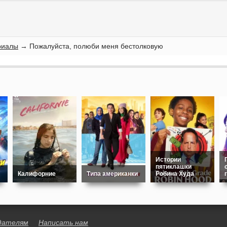
риалы
→ Пожалуйста, полюби меня бестолковую
Истории
пятиклашки
Калифорние
Типа американки
Робина Худа
дателям
Написать нам