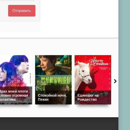
Отправить
Прах моей плоти
словно огромная
Спокойной ночи,
Единорог на
галактика
Пекин
Рождество
После 