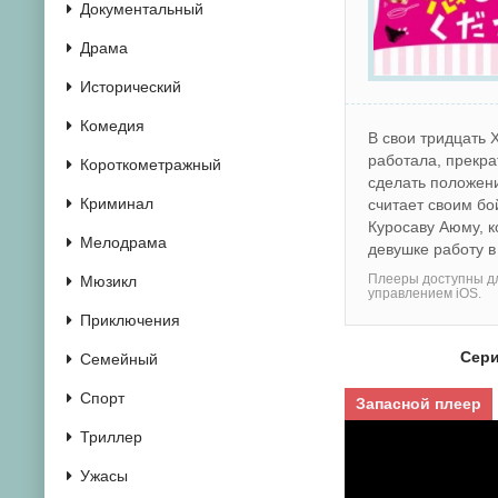
Документальный
Драма
Исторический
Комедия
В свои тридцать 
работала, прекра
Короткометражный
сделать положени
Криминал
считает своим б
Куросаву Аюму, к
Мелодрама
девушке работу в
Плееры доступны дл
Мюзикл
управлением iOS.
Приключения
Сери
Семейный
Спорт
Запасной плеер
Триллер
Ужасы